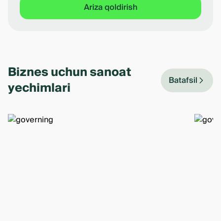
Ariza qoldirish
Item
1
of
Biznes uchun sanoat
3
Batafsil
yechimlari