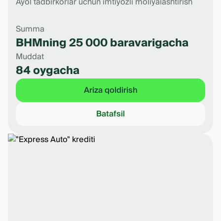
Ayol tadbirkorlar uchun imtiyozli moliyalashtirish
Summa
BHMning 25 000 baravarigacha
Muddat
84 oygacha
Ariza qoldirish
Batafsil