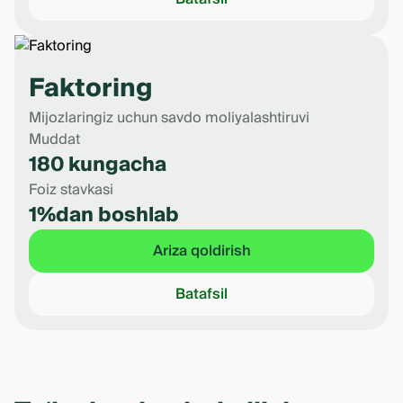
Faktoring
Mijozlaringiz uchun savdo moliyalashtiruvi
Muddat
180 kungacha
Foiz stavkasi
1%dan boshlab
Ariza qoldirish
Batafsil