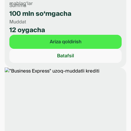
mablag‘lar
Summa
100 mln so‘mgacha
Muddat
12 oygacha
Ariza qoldirish
Batafsil