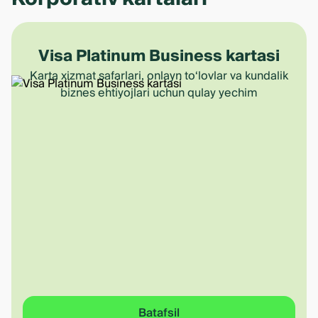
Visa Platinum Business kartasi
Karta xizmat safarlari, onlayn to‘lovlar va kundalik
biznes ehtiyojlari uchun qulay yechim
Batafsil