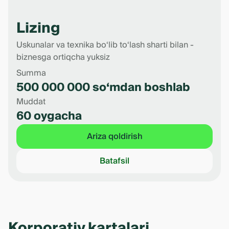
Lizing
Uskunalar va texnika bo‘lib to‘lash sharti bilan -
biznesga ortiqcha yuksiz
Summa
500 000 000 so‘mdan boshlab
Muddat
60 oygacha
Ariza qoldirish
Batafsil
Korporativ kartalari