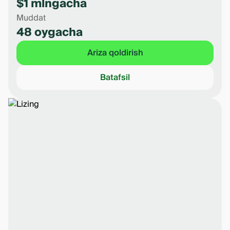
$1 mlngacha
Muddat
48 oygacha
Ariza qoldirish
Batafsil