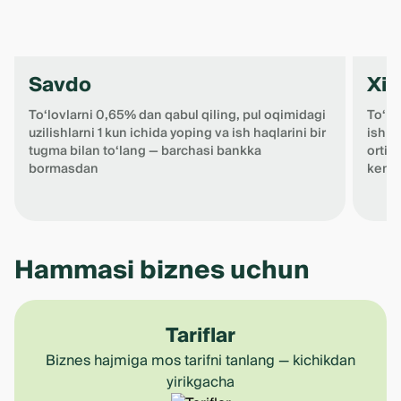
Savdo
Xiz
To‘lovlarni 0,65% dan qabul qiling, pul oqimidagi
To‘lo
uzilishlarni 1 kun ichida yoping va ish haqlarini bir
ish h
tugma bilan to‘lang — barchasi bankka
ortiq
bormasdan
kenga
Item
1
Hammasi biznes uchun
of
4
Tariflar
Biznes hajmiga mos tarifni tanlang — kichikdan
yirikgacha