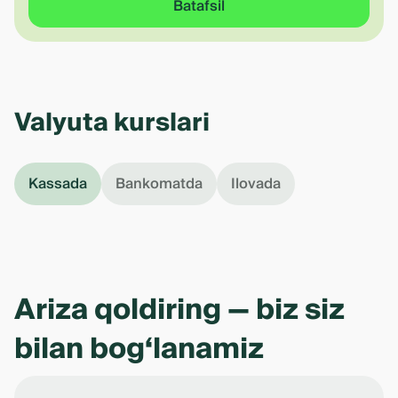
Batafsil
Valyuta kurslari
Kassada
Bankomatda
Ilovada
Ariza qoldiring — biz siz
bilan bog‘lanamiz