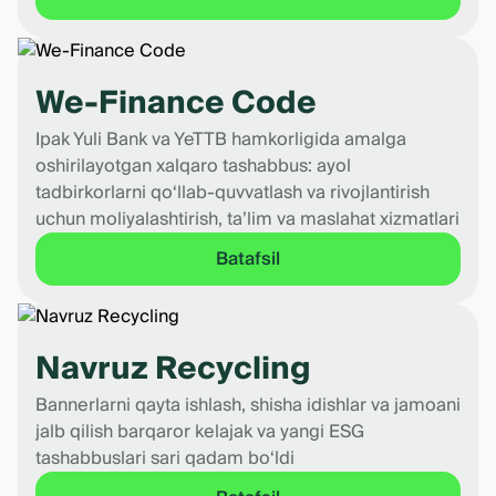
We-Finance Code
Ipak Yuli Bank va YeTTB hamkorligida amalga
oshirilayotgan xalqaro tashabbus: ayol
tadbirkorlarni qo‘llab-quvvatlash va rivojlantirish
uchun moliyalashtirish, ta’lim va maslahat xizmatlari
Batafsil
Navruz Recycling
Bannerlarni qayta ishlash, shisha idishlar va jamoani
jalb qilish barqaror kelajak va yangi ESG
tashabbuslari sari qadam bo‘ldi