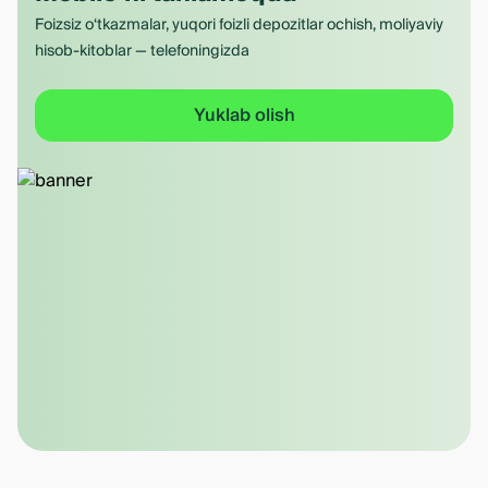
Foizsiz o‘tkazmalar, yuqori foizli depozitlar ochish, moliyaviy
hisob-kitoblar — telefoningizda
Yuklab olish