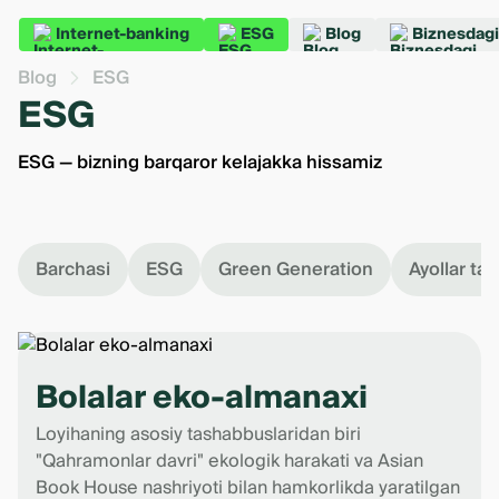
Internet-banking
ESG
Blog
Biznesdagi
Blog
ESG
ESG
ESG — bizning barqaror kelajakka hissamiz
Barchasi
ESG
Green Generation
Ayollar tad
Bolalar eko-almanaxi
Loyihaning asosiy tashabbuslaridan biri
"Qahramonlar davri" ekologik harakati va Asian
Book House nashriyoti bilan hamkorlikda yaratilgan