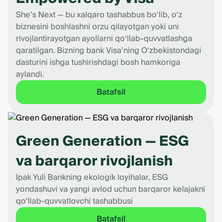
She’s Next — bu xalqaro tashabbus bo‘lib, o‘z
biznesini boshlashni orzu qilayotgan yoki uni
rivojlantirayotgan ayollarni qo‘llab-quvvatlashga
qaratilgan. Bizning bank Visa’ning O‘zbekistondagi
dasturini ishga tushirishdagi bosh hamkoriga
aylandi.
Batafsil
Green Generation — ESG
va barqaror rivojlanish
Ipak Yuli Bankning ekologik loyihalar, ESG
yondashuvi va yangi avlod uchun barqaror kelajakni
qo‘llab-quvvatlovchi tashabbusi
Batafsil