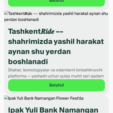
Batafsil
Tashkent𝑹𝒊𝒅𝒆 ––
shahrimizda yashil harakat
aynan shu yerdan
boshlanadi
Shahar, texnologiyalar va odamlarni birlashtiruvchi
platforma — yashash uchun qulay muhit sari qadam
Batafsil
Ipak Yuli Bank Namangan