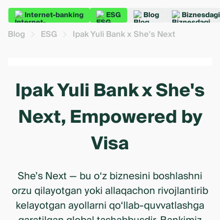
Internet-banking
ESG
Blog
Biznesdagi
Blog
ESG
Ipak Yuli Bank x She's Next
Ipak Yuli Bank x She's
Next, Empowered by
Visa
She’s Next — bu o‘z biznesini boshlashni
orzu qilayotgan yoki allaqachon rivojlantirib
kelayotgan ayollarni qo‘llab-quvvatlashga