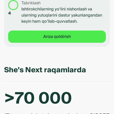
Tabriklash
Ishtirokchilarning yo‘lini nishonlash va
4
ularning yutuqlarini dastur yakunlangandan
keyin ham qo‘llab-quvvatlash.
Ariza qoldirish
She's Next raqamlarda
>70 000