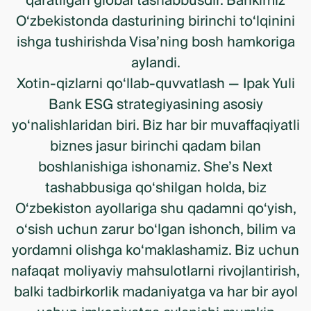
qaratilgan global tashabbusdir. Bankimiz
O‘zbekistonda dasturining birinchi to‘lqinini
ishga tushirishda Visa’ning bosh hamkoriga
aylandi.
Xotin-qizlarni qo‘llab-quvvatlash — Ipak Yuli
Bank ESG strategiyasining asosiy
yo‘nalishlaridan biri. Biz har bir muvaffaqiyatli
biznes jasur birinchi qadam bilan
boshlanishiga ishonamiz. She’s Next
tashabbusiga qo‘shilgan holda, biz
O‘zbekiston ayollariga shu qadamni qo‘yish,
o‘sish uchun zarur bo‘lgan ishonch, bilim va
yordamni olishga ko‘maklashamiz. Biz uchun
nafaqat moliyaviy mahsulotlarni rivojlantirish,
balki tadbirkorlik madaniyatga va har bir ayol