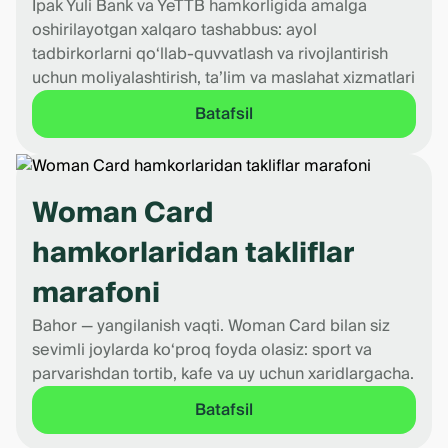
Ipak Yuli Bank va YeTTB hamkorligida amalga
oshirilayotgan xalqaro tashabbus: ayol
tadbirkorlarni qo‘llab-quvvatlash va rivojlantirish
uchun moliyalashtirish, ta’lim va maslahat xizmatlari
Batafsil
Woman Card
hamkorlaridan takliflar
marafoni
Bahor — yangilanish vaqti. Woman Card bilan siz
sevimli joylarda ko‘proq foyda olasiz: sport va
parvarishdan tortib, kafe va uy uchun xaridlargacha.
Batafsil