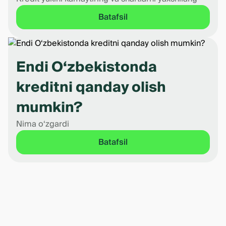
Batafsil
Endi O‘zbekistonda
kreditni qanday olish
mumkin?
Nima o‘zgardi
Batafsil