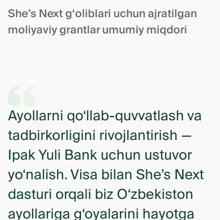
She’s Next g‘oliblari uchun ajratilgan
moliyaviy grantlar umumiy miqdori
Ayollarni qo‘llab-quvvatlash va
tadbirkorligini rivojlantirish —
Ipak Yuli Bank uchun ustuvor
yo‘nalish. Visa bilan She’s Next
dasturi orqali biz O‘zbekiston
ayollariga g‘oyalarini hayotga