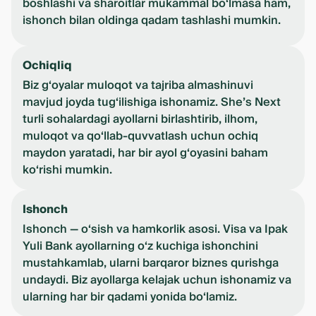
boshlashi va sharoitlar mukammal bo‘lmasa ham,
ishonch bilan oldinga qadam tashlashi mumkin.
Ochiqliq
Biz g‘oyalar muloqot va tajriba almashinuvi
mavjud joyda tug‘ilishiga ishonamiz. She’s Next
turli sohalardagi ayollarni birlashtirib, ilhom,
muloqot va qo‘llab-quvvatlash uchun ochiq
maydon yaratadi, har bir ayol g‘oyasini baham
ko‘rishi mumkin.
Ishonch
Ishonch — o‘sish va hamkorlik asosi. Visa va Ipak
Yuli Bank ayollarning o‘z kuchiga ishonchini
mustahkamlab, ularni barqaror biznes qurishga
undaydi. Biz ayollarga kelajak uchun ishonamiz va
ularning har bir qadami yonida bo‘lamiz.