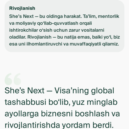
Rivojlanish
She’s Next — bu oldinga harakat. Ta’lim, mentorlik
va moliyaviy qo‘llab-quvvatlash orqali
ishtirokchilar o‘sish uchun zarur vositalarni
oladilar. Rivojlanish — bu natija emas, balki yo‘l, biz
esa uni ilhomlantiruvchi va muvaffaqiyatli qilamiz.
She’s Next — Visa’ning global
tashabbusi bo‘lib, yuz minglab
ayollarga biznesni boshlash va
rivojlantirishda yordam berdi.