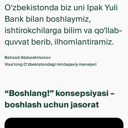
O‘zbekistonda biz uni Ipak Yuli
Bank bilan boshlaymiz,
ishtirokchilarga bilim va qo‘llab-
quvvat berib, ilhomlantiramiz.
Behzod Abdurahmonov
Visa’ning O‘zbekistondagi mintaqaviy menejeri
“Boshlang!” konsepsiyasi –
boshlash uchun jasorat