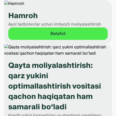
Hamroh
Ayol tadbirkorlar uchun imtiyozli moliyalashtirish
Batafsil
Qayta moliyalashtirish:
qarz yukini
optimallashtirish vositasi
qachon haqiqatan ham
samarali bo‘ladi
Kredit yukini kamaytiring va shartlarni yaxshilang