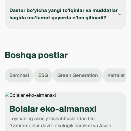
- Ariza topshirish;
Dastur bo‘yicha yangi to‘lqinlar va muddatlar
- Arizalarni ko‘rib chiqish va finalistlarni tanlash;
- Qo‘llab-quvvatlash va mentorlik;
haqida ma’lumot qayerda e’lon qilinadi?
- Yakuniy bosqich — mukofotlar topshirish.
Ipak Yuli Bank sahifasida, dastur rasmiy veb-
saytida, shuningdek, Telegram kanali va
tashkilotchilarning ijtimoiy tarmoqlarida.
Boshqa postlar
Barchasi
ESG
Green Generation
Kartalar
Bolalar eko-almanaxi
Loyihaning asosiy tashabbuslaridan biri
"Qahramonlar davri" ekologik harakati va Asian