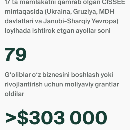
17 ta mamlakatni qamrab olgan CISSEE
mintaqasida (Ukraina, Gruziya, MDH
davlatlari va Janubi-Sharqiy Yevropa)
loyihada ishtirok etgan ayollar soni
79
G‘oliblar o‘z biznesini boshlash yoki
rivojlantirish uchun moliyaviy grantlar
oldilar
>$303 000