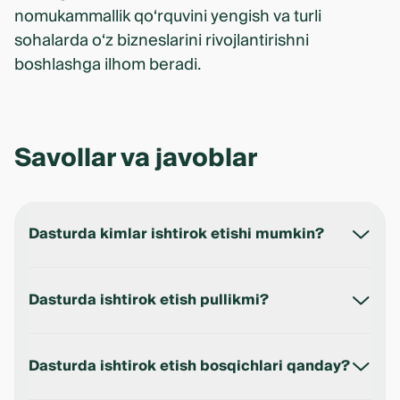
nomukammallik qo‘rquvini yengish va turli
sohalarda o‘z bizneslarini rivojlantirishni
boshlashga ilhom beradi.
Savollar va javoblar
Dasturda kimlar ishtirok etishi mumkin?
O‘z biznesiga ega bo‘lgan yoki o‘z ishini boshlashni
rejalashtirayotgan ayollar.
Dasturda ishtirok etish pullikmi?
Yo‘q — ta’lim va dasturda ishtirok etish har doim
bepul.
Dasturda ishtirok etish bosqichlari qanday?