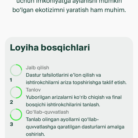
uchun imkoniyatga aylanishi mumkin
bo‘lgan ekotizimni yaratish ham muhim.
Loyiha bosqichlari
Jalb qilish
Dastur tafsilotlarini e’lon qilish va
1
ishtirokchilarni ariza topshirishga taklif etish.
Tanlov
Yuborilgan arizalarni ko‘rib chiqish va final
2
bosqichi ishtirokchilarini tanlash.
Qo‘llab-quvvatlash
Tanlab olingan ayollarni qo‘llab-
3
quvvatlashga qaratilgan dasturlarni amalga
oshirish.