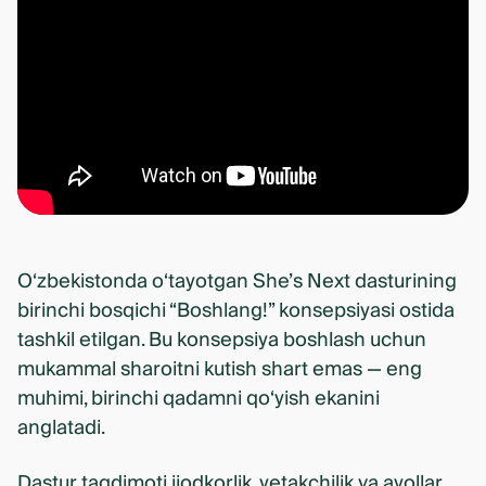
O‘zbekistonda o‘tayotgan She’s Next dasturining
birinchi bosqichi “Boshlang!” konsepsiyasi ostida
tashkil etilgan. Bu konsepsiya boshlash uchun
mukammal sharoitni kutish shart emas — eng
muhimi, birinchi qadamni qo‘yish ekanini
anglatadi.
Dastur taqdimoti ijodkorlik, yetakchilik va ayollar