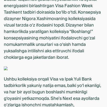
energiyasini birlashtirgan Visa Fashion Week
Tashkent tadbiri doirasida bo‘lib o‘tdi. Konsepsiya
dizayner Nigora Xashimovaning kolleksiyasida
vizual tarzda o‘z ifodasini topdi. Dizayner bilan
hamkorlikda yaratilgan kolleksiya “Boshlang!”
konsepsiyasining mohiyatini ifodalovchi go‘zal
nomukammallik unsurlari va o‘sish hamda
yuksalishga intilishni aks ettiruvchi ifodali
choklarga ega jaketlardan iborat.
Ushbu kolleksiya orqali Visa va Ipak Yuli Bank
tadbirkorlik yakuniy natija emas, balki yo‘l ekanligi,
va har bir ayol bugun boshlashi mumkinligi
g‘oyasini yetkazmoqda. She’s Next esa ayollarda
o‘zlariga ishonchni mustahkamlash,