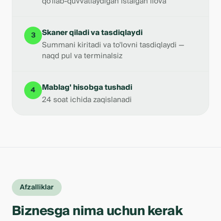
qo'llab-quvvatlaydigan istalgan ilova
Skaner qiladi va tasdiqlaydi
3
Summani kiritadi va to'lovni tasdiqlaydi —
naqd pul va terminalsiz
Mablag' hisobga tushadi
4
24 soat ichida zaqislanadi
Afzalliklar
Biznesga nima uchun kerak