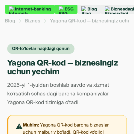
Internet-banking
ESG
Blog
Biznesdagi
Blog
Biznes
Yagona QR-kod — biznesingiz uchun
QR-to'lovlar haqidagi qonun
Yagona QR-kod — biznesingiz
uchun yechim
2026-yil 1-iyuldan boshlab savdo va xizmat
ko'rsatish sohasidagi barcha kompaniyalar
Yagona QR-kod tizimiga o'tadi.
⚠️
Muhim:
Yagona QR-kod barcha bizneslar
uchun majburiy bo'ladi. QR-kod yo'qligi