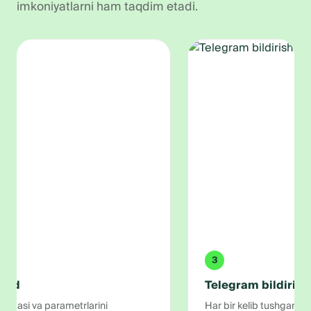
imkoniyatlarni ham taqdim etadi.
1
API orqali integratsiya
Yagona QR'ni kassa tizimingiz yoki boshqa dasturiy