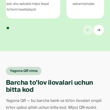
ta'minot bilan ulash imkoniyati.
←
→
Yagona QR nima
Barcha to'lov ilovalari uchun
bitta kod
Yagona QR — bu barcha bank va to'lov ilovalari orqali
to'lov qabul qilish uchun bitta kod. Mijoz QR-kodni