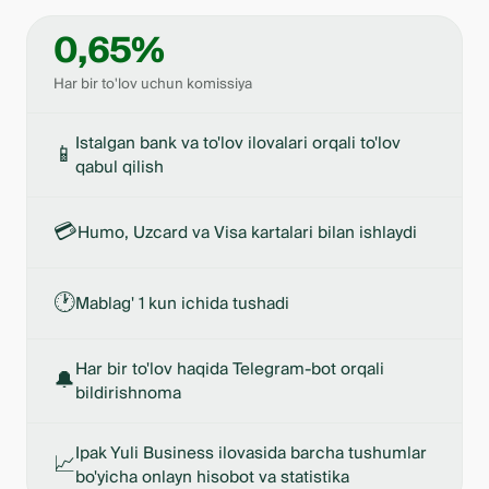
0,65%
Har bir to'lov uchun komissiya
Istalgan bank va to'lov ilovalari orqali to'lov
📱
qabul qilish
💳
Humo, Uzcard va Visa kartalari bilan ishlaydi
🕐
Mablag' 1 kun ichida tushadi
Har bir to'lov haqida Telegram-bot orqali
🔔
bildirishnoma
Ipak Yuli Business ilovasida barcha tushumlar
📈
bo'yicha onlayn hisobot va statistika