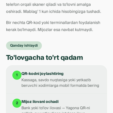
telefon orqali skaner qiladi va to'lovni amalga
oshiradi. Mablag' 1 kun ichida hisobingizga tushadi.
Bir nechta QR-kod yoki terminallardan foydalanish
kerak bo'lmaydi. Mijozlar esa navbat kutmaydi.
Qanday ishlaydi
To'lovgacha to'rt qadam
QR-kodni joylashtiring
1
Kassaga, savdo nuqtasiga yoki yetkazib
beruvchi xodimlarga mobil formatda bering
Mijoz ilovani ochadi
2
Bank yoki to'lov ilovasi — Yagona QR-ni