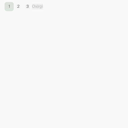
1
2
3
Oxirgi