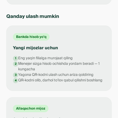
Qanday ulash mumkin
Bankda hisob yo'q
Yangi mijozlar uchun
Eng yaqin filialga murojaat qiling
1
Menejer sizga hisob ochishda yordam beradi — 1
2
kungacha
Yagona QR-kodni ulash uchun ariza qoldiring
3
QR-kodni olib, darhol to'lov qabul qilishni boshlang
4
Allaqachon mijoz