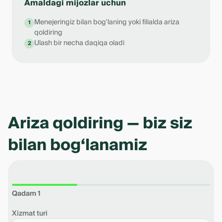
Amaldagi mijozlar uchun
Menejeringiz bilan bog'laning yoki filialda ariza
1
qoldiring
Ulash bir necha daqiqa oladi
2
Ariza qoldiring — biz siz
bilan bog‘lanamiz
Qadam 1
Xizmat turi