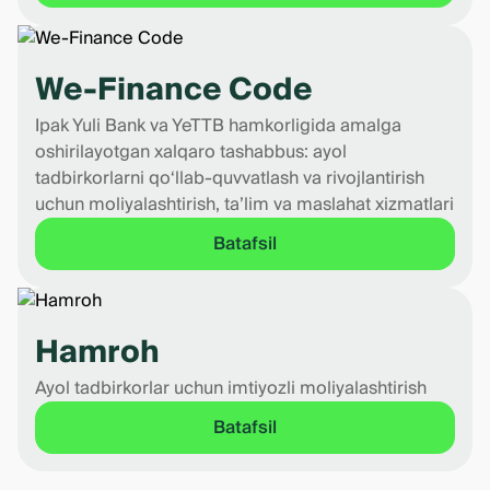
We-Finance Code
Ipak Yuli Bank va YeTTB hamkorligida amalga
oshirilayotgan xalqaro tashabbus: ayol
tadbirkorlarni qo‘llab-quvvatlash va rivojlantirish
uchun moliyalashtirish, ta’lim va maslahat xizmatlari
Batafsil
Hamroh
Ayol tadbirkorlar uchun imtiyozli moliyalashtirish
Batafsil