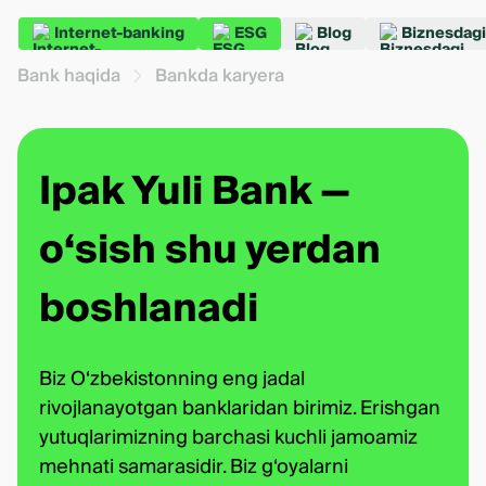
Internet-banking
ESG
Blog
Biznesdagi
Bank haqida
Bankda karyera
Ipak Yuli Bank —
o‘sish shu yerdan
boshlanadi
Biz O‘zbekistonning eng jadal
rivojlanayotgan banklaridan birimiz. Erishgan
yutuqlarimizning barchasi kuchli jamoamiz
mehnati samarasidir. Biz g‘oyalarni