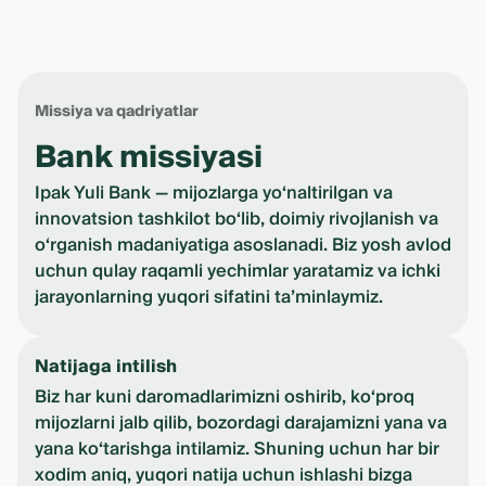
Missiya va qadriyatlar
Bank missiyasi
Ipak Yuli Bank — mijozlarga yo‘naltirilgan va
innovatsion tashkilot bo‘lib, doimiy rivojlanish va
o‘rganish madaniyatiga asoslanadi. Biz yosh avlod
uchun qulay raqamli yechimlar yaratamiz va ichki
jarayonlarning yuqori sifatini ta’minlaymiz.
Natijaga intilish
Biz har kuni daromadlarimizni oshirib, ko‘proq
mijozlarni jalb qilib, bozordagi darajamizni yana va
yana ko‘tarishga intilamiz. Shuning uchun har bir
xodim aniq, yuqori natija uchun ishlashi bizga