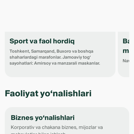
Sport va faol hordiq
Bay
ma
Toshkent, Samarqand, Buxoro va boshqa
shaharlardagi marafonlar. Jamoaviy tog‘
Navro
sayohatlari: Amirsoy va manzarali maskanlar.
Item
1
Faoliyat yo‘nalishlari
of
4
Biznes yo‘nalishlari
Korporativ va chakana biznes, mijozlar va