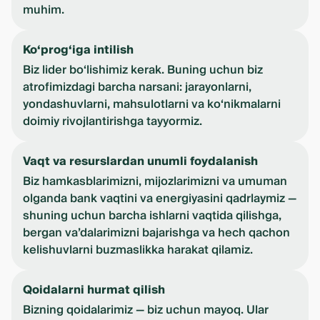
muhim.
Ko‘prog‘iga intilish
Biz lider bo‘lishimiz kerak. Buning uchun biz
atrofimizdagi barcha narsani: jarayonlarni,
yondashuvlarni, mahsulotlarni va ko‘nikmalarni
doimiy rivojlantirishga tayyormiz.
Vaqt va resurslardan unumli foydalanish
Biz hamkasblarimizni, mijozlarimizni va umuman
olganda bank vaqtini va energiyasini qadrlaymiz —
shuning uchun barcha ishlarni vaqtida qilishga,
bergan va’dalarimizni bajarishga va hech qachon
kelishuvlarni buzmaslikka harakat qilamiz.
Qoidalarni hurmat qilish
Bizning qoidalarimiz — biz uchun mayoq. Ular