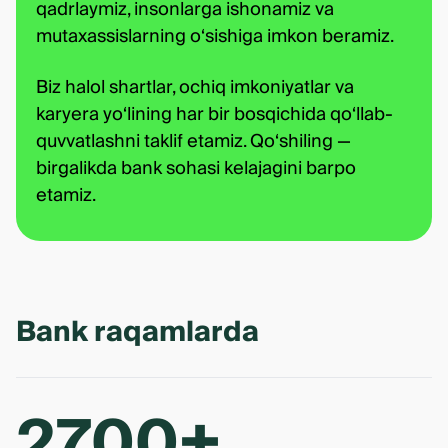
qadrlaymiz, insonlarga ishonamiz va
mutaxassislarning o‘sishiga imkon beramiz.
Biz halol shartlar, ochiq imkoniyatlar va
karyera yo‘lining har bir bosqichida qo‘llab-
quvvatlashni taklif etamiz. Qo‘shiling —
birgalikda bank sohasi kelajagini barpo
etamiz.
Bank raqamlarda
2700+