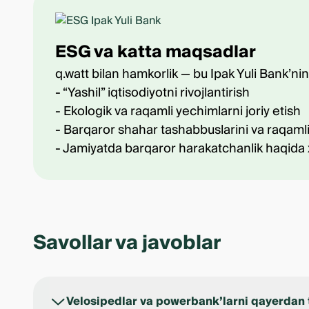
ESG va katta maqsadlar
q.watt bilan hamkorlik — bu Ipak Yuli Bank’ni
- “Yashil” iqtisodiyotni rivojlantirish
- Ekologik va raqamli yechimlarni joriy etish
- Barqaror shahar tashabbuslarini va raqamli
- Jamiyatda barqaror harakatchanlik haqida 
Savollar va javoblar
Velosipedlar va powerbank’larni qayerdan 