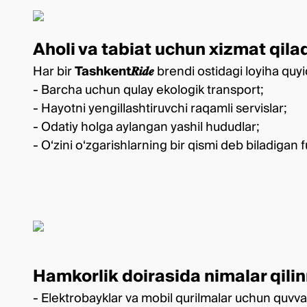
Aholi va tabiat uchun xizmat qila
Har bir
Tashkent𝑹𝒊𝒅𝒆
brendi ostidagi loyiha quyi
- Barcha uchun qulay ekologik transport;
- Hayotni yengillashtiruvchi raqamli servislar;
- Odatiy holga aylangan yashil hududlar;
- O‘zini o‘zgarishlarning bir qismi deb biladigan 
Hamkorlik doirasida nimalar qil
- Elektrobayklar va mobil qurilmalar uchun quvva