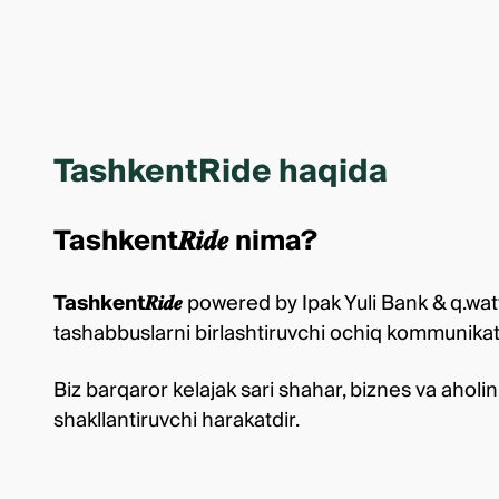
TashkentRide haqida
Tashkent𝑹𝒊𝒅𝒆 nima?
Tashkent𝑹𝒊𝒅𝒆
powered by Ipak Yuli Bank & q.watt
tashabbuslarni birlashtiruvchi ochiq kommunikat
Biz barqaror kelajak sari shahar, biznes va ahol
shakllantiruvchi harakatdir.