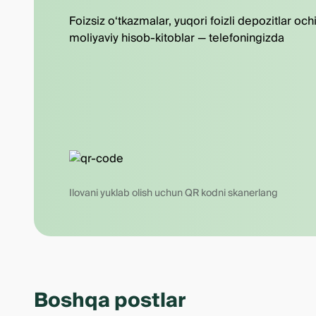
Foizsiz o‘tkazmalar, yuqori foizli depozitlar och
moliyaviy hisob-kitoblar — telefoningizda
Ilovani yuklab olish uchun QR kodni skanerlang
Boshqa postlar