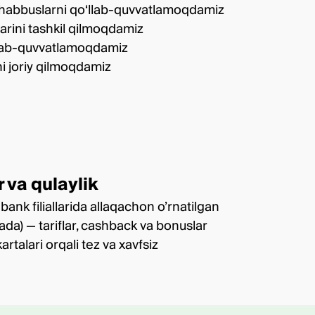
ashabbuslarni qo‘llab-quvvatlamoqdamiz
larini tashkil qilmoqdamiz
o‘llab-quvvatlamoqdamiz
ni joriy qilmoqdamiz
 va qulaylik
bank filiallarida allaqachon o’rnatilgan
orada) — tariflar, cashback va bonuslar
artalari orqali tez va xavfsiz