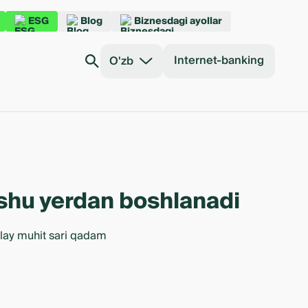
ESG
Blog
Biznesdagi ayollar
Internet-banking
O'zb
n shu yerdan boshlanadi
ulay muhit sari qadam