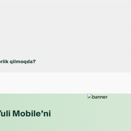
ko‘rishingiz mumkin.
o‘lash mumkin.
rlik qilmoqda?
pak Yuli Bank va q.watt’ning hamkorligi ekologik yechimlar jori
yillarga xizmat qiladi.
uli Mobile’ni