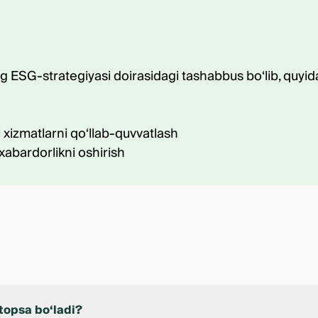
ng ESG-strategiyasi doirasidagi tashabbus bo‘lib, quyid
 xizmatlarni qo‘llab-quvvatlash
xabardorlikni oshirish
topsa bo‘ladi?