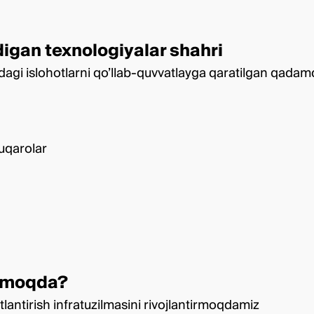
digan texnologiyalar shahri
dagi islohotlarni qo’llab-quvvatlayga qaratilgan qadamd
fuqarolar
inmoqda?
tlantirish infratuzilmasini rivojlantirmoqdamiz