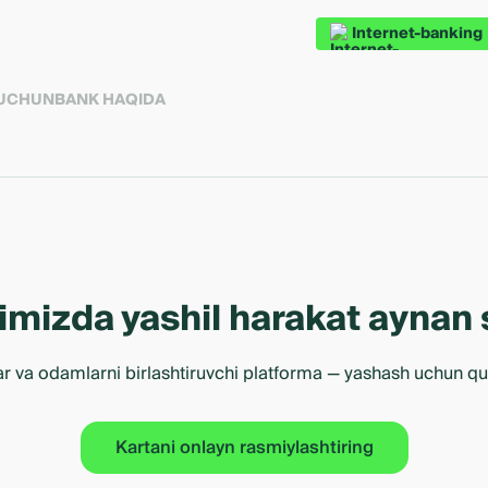
Internet-banking
 UCHUN
BANK HAQIDA
ahrimizda yashil harakat ayna
ar va odamlarni birlashtiruvchi platforma — yashash uchun q
Kartani onlayn rasmiylashtiring