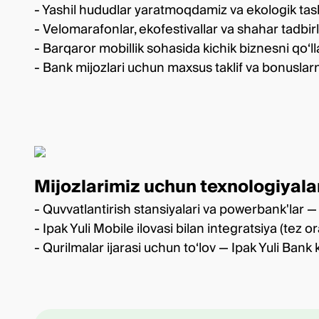
- Yashil hududlar yaratmoqdamiz va ekologik t
- Velomarafonlar, ekofestivallar va shahar tadbir
- Barqaror mobillik sohasida kichik biznesni q
- Bank mijozlari uchun maxsus taklif va bonuslar
Mijozlarimiz uchun texnologiyalar
- Quvvatlantirish stansiyalari va powerbank'lar — 
- Ipak Yuli Mobile ilovasi bilan integratsiya (tez 
- Qurilmalar ijarasi uchun to‘lov — Ipak Yuli Bank k