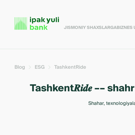
JISMONIY SHAXSLARGA
BIZNES
Blog
ESG
TashkentRide
Tashkent𝑹𝒊𝒅𝒆 –– sh
Shahar, texnologiyal