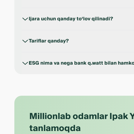
q.watt ilovasidagi xaritada eng yaqin qurilmalarni 
Ijara uchun qanday to‘lov qilinadi?
q.watt ilovasi orqali Ipak Yuli Bank kartasini ulab t
Tariflar qanday?
Barcha narxlar ilovada ko‘rsatilgan.
ESG nima va nega bank q.watt bilan hamko
ESG bu xalqaro barqaror rivojlanish tamoyillaridir. I
transport madaniyatini shakllantirish orqali bu tamo
Millionlab odamlar Ipak Y
tanlamoqda