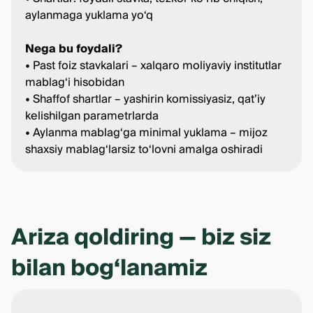
aylanmaga yuklama yo‘q
Nega bu foydali?
• Past foiz stavkalari – xalqaro moliyaviy institutlar
mablag‘i hisobidan
• Shaffof shartlar – yashirin komissiyasiz, qat’iy
kelishilgan parametrlarda
• Aylanma mablag‘ga minimal yuklama – mijoz
shaxsiy mablag‘larsiz to‘lovni amalga oshiradi
Ariza qoldiring — biz siz
bilan bog‘lanamiz