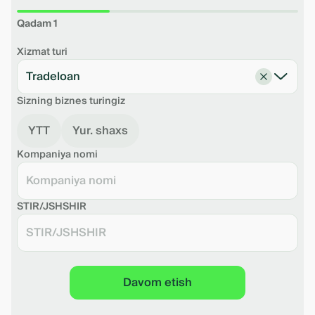
Qadam 1
Xizmat turi
Tradeloan
Sizning biznes turingiz
YTT
Yur. shaxs
Kompaniya nomi
STIR/JSHSHIR
Davom etish