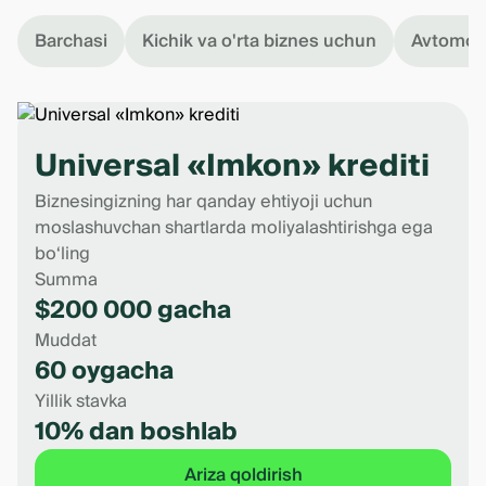
Barchasi
Kichik va o'rta biznes uchun
Avtomobi
Universal «Imkon» krediti
Biznesingizning har qanday ehtiyoji uchun
moslashuvchan shartlarda moliyalashtirishga ega
bo‘ling
Summa
$200 000 gacha
Muddat
60 oygacha
Yillik stavka
10% dan boshlab
Ariza qoldirish