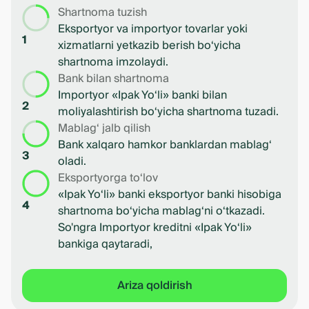
Shartnoma tuzish
Eksportyor va importyor tovarlar yoki
1
xizmatlarni yetkazib berish bo‘yicha
shartnoma imzolaydi.
Bank bilan shartnoma
Importyor «Ipak Yo‘li» banki bilan
2
moliyalashtirish bo‘yicha shartnoma tuzadi.
Mablag‘ jalb qilish
Bank xalqaro hamkor banklardan mablag‘
3
oladi.
Eksportyorga to‘lov
«Ipak Yo‘li» banki eksportyor banki hisobiga
4
shartnoma bo‘yicha mablag‘ni o‘tkazadi.
So'ngra Importyor kreditni «Ipak Yo‘li»
bankiga qaytaradi,
Ariza qoldirish