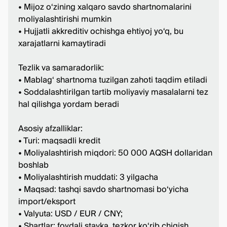
• Mijoz o‘zining xalqaro savdo shartnomalarini
moliyalashtirishi mumkin
• Hujjatli akkreditiv ochishga ehtiyoj yo‘q, bu
xarajatlarni kamaytiradi
Tezlik va samaradorlik:
• Mablag‘ shartnoma tuzilgan zahoti taqdim etiladi
• Soddalashtirilgan tartib moliyaviy masalalarni tez
hal qilishga yordam beradi
Asosiy afzalliklar:
• Turi: maqsadli kredit
• Moliyalashtirish miqdori: 50 000 AQSH dollaridan
boshlab
• Moliyalashtirish muddati: 3 yilgacha
• Maqsad: tashqi savdo shartnomasi bo‘yicha
import/eksport
• Valyuta: USD / EUR / CNY;
• Shartlar: foydali stavka, tezkor ko‘rib chiqish,