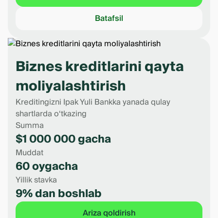
Batafsil
Biznes kreditlarini qayta
moliyalashtirish
Kreditingizni Ipak Yuli Bankka yanada qulay
shartlarda o‘tkazing
Summa
$1 000 000 gacha
Muddat
60 oygacha
Yillik stavka
9% dan boshlab
Ariza qoldirish