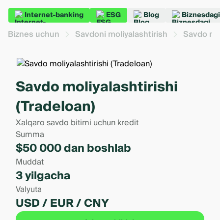
Internet-banking
ESG
Blog
Biznesdagi
Biznes uchun
Savdoni moliyalashtirish
Savdo mol
Savdo moliyalashtirishi
(Tradeloan)
Xalqaro savdo bitimi uchun kredit
Summa
$50 000 dan boshlab
Muddat
3 yilgacha
Valyuta
USD / EUR / CNY