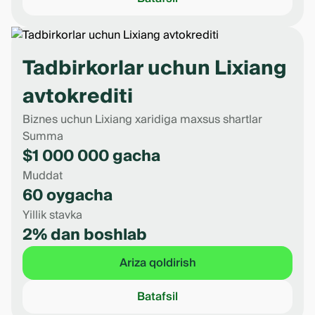
Tadbirkorlar uchun Lixiang
avtokrediti
Biznes uchun Lixiang xaridiga maxsus shartlar
Summa
$1 000 000 gacha
Muddat
60 oygacha
Yillik stavka
2% dan boshlab
Ariza qoldirish
Batafsil