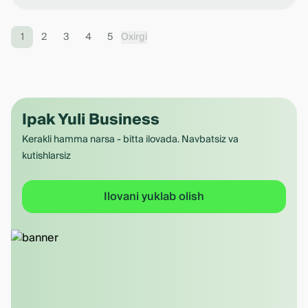
1
2
3
4
5
Oxirgi
Ipak Yuli Business
Kerakli hamma narsa - bitta ilovada. Navbatsiz va
kutishlarsiz
Ilovani yuklab olish