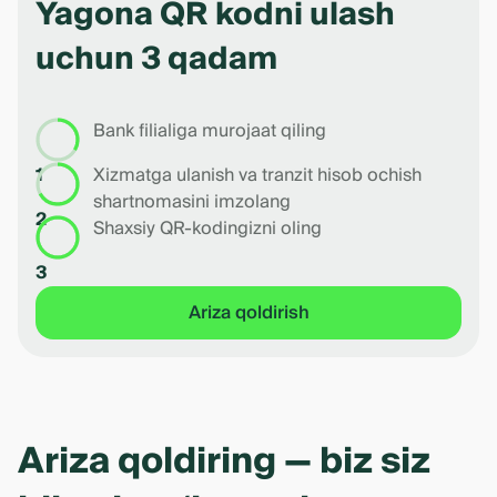
of
Yagona QR kodni ulash
5
uchun 3 qadam
Bank filialiga murojaat qiling
1
Xizmatga ulanish va tranzit hisob ochish
shartnomasini imzolang
2
Shaxsiy QR-kodingizni oling
3
Ariza qoldirish
Ariza qoldiring — biz siz