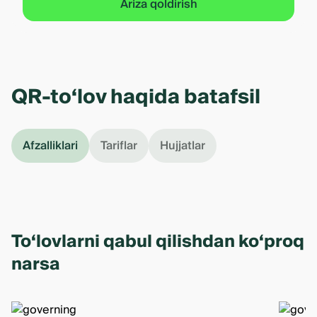
Ariza qoldirish
QR-to‘lov haqida batafsil
Afzalliklari
Tariflar
Hujjatlar
To‘lovlarni qabul qilishdan ko‘proq
narsa