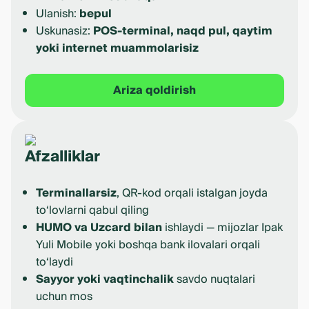
Ulanish:
bepul
Uskunasiz:
POS-terminal, naqd pul, qaytim
yoki internet muammolarisiz
Ariza qoldirish
Afzalliklar
Terminallarsiz
, QR-kod orqali istalgan joyda
to‘lovlarni qabul qiling
HUMO va Uzcard bilan
ishlaydi — mijozlar Ipak
Yuli Mobile yoki boshqa bank ilovalari orqali
to‘laydi
Sayyor yoki vaqtinchalik
savdo nuqtalari
uchun mos