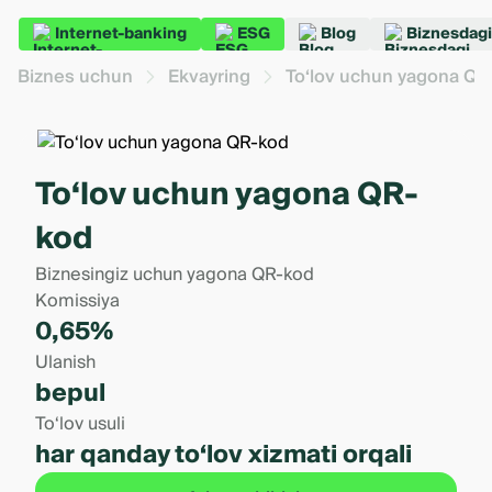
Internet-banking
ESG
Blog
Biznesdagi
Biznes uchun
Ekvayring
To‘lov uchun yagona QR
To‘lov uchun yagona QR-
kod
Biznesingiz uchun yagona QR-kod
Komissiya
0,65%
Ulanish
bepul
To‘lov usuli
har qanday to‘lov xizmati orqali