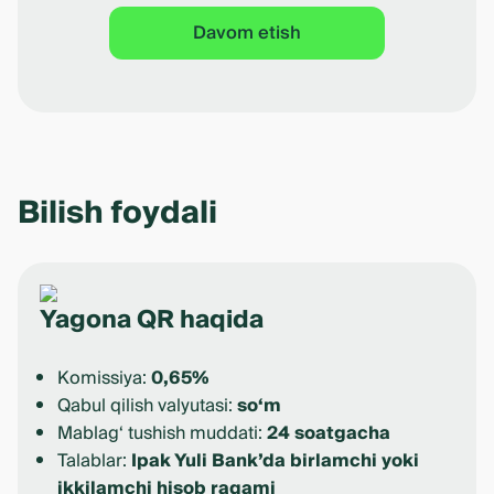
Davom etish
Bilish foydali
Yagona QR haqida
Komissiya:
0,65%
Qabul qilish valyutasi:
so‘m
Mablag‘ tushish muddati:
24 soatgacha
Talablar:
Ipak Yuli Bank’da birlamchi yoki
ikkilamchi hisob raqami