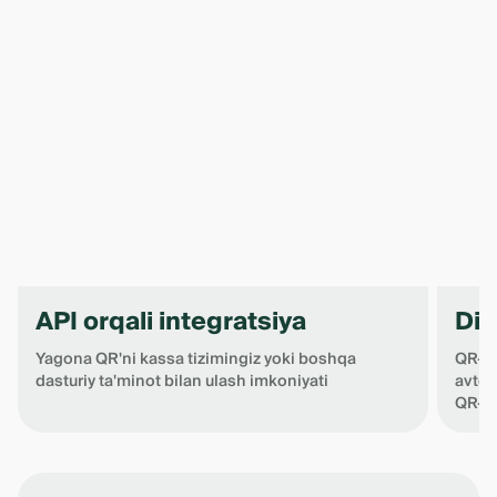
API orqali integratsiya
Di
Yagona QR'ni kassa tizimingiz yoki boshqa
QR-ko
dasturiy ta'minot bilan ulash imkoniyati
avtom
QR-ko
Item
1