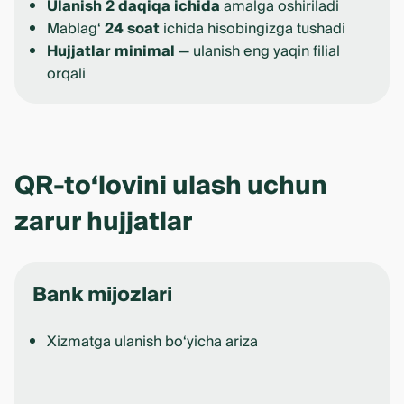
Ulanish 2 daqiqa ichida
amalga oshiriladi
Mablag‘
24 soat
ichida hisobingizga tushadi
Hujjatlar minimal
— ulanish eng yaqin filial
orqali
QR-to‘lovini ulash uchun
zarur hujjatlar
Bank mijozlari
Xizmatga ulanish bo‘yicha ariza