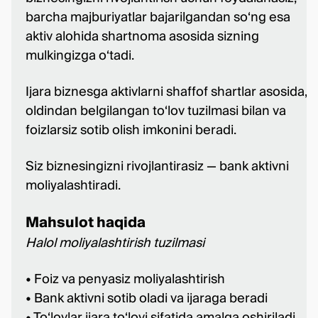
barcha majburiyatlar bajarilgandan so‘ng esa
aktiv alohida shartnoma asosida sizning
mulkingizga o‘tadi.
Ijara biznesga aktivlarni shaffof shartlar asosida,
oldindan belgilangan to‘lov tuzilmasi bilan va
foizlarsiz sotib olish imkonini beradi.
Siz biznesingizni rivojlantirasiz — bank aktivni
moliyalashtiradi.
Mahsulot haqida
Halol moliyalashtirish tuzilmasi
• Foiz va penyasiz moliyalashtirish
• Bank aktivni sotib oladi va ijaraga beradi
• To‘lovlar ijara to‘lovi sifatida amalga oshiriladi