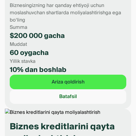
Biznesingizning har qanday ehtiyoji uchun
moslashuvchan shartlarda moliyalashtirishga ega
bo‘ling
Summa
$200 000 gacha
Muddat
60 oygacha
Yillik stavka
10% dan boshlab
Ariza qoldirish
Batafsil
Biznes kreditlarini qayta