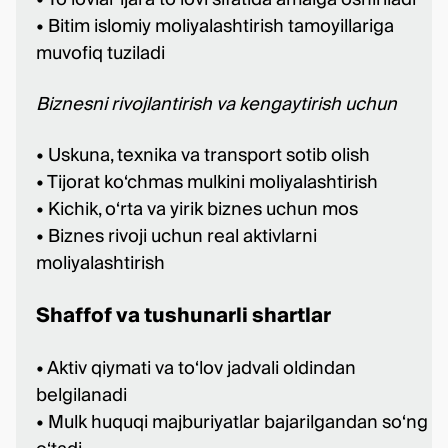
• Bitim islomiy moliyalashtirish tamoyillariga
muvofiq tuziladi
Biznesni rivojlantirish va kengaytirish uchun
• Uskuna, texnika va transport sotib olish
• Tijorat ko‘chmas mulkini moliyalashtirish
• Kichik, o‘rta va yirik biznes uchun mos
• Biznes rivoji uchun real aktivlarni
moliyalashtirish
Shaffof va tushunarli shartlar
• Aktiv qiymati va to‘lov jadvali oldindan
belgilanadi
• Mulk huquqi majburiyatlar bajarilgandan so‘ng