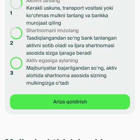
Aktivni tanlang
Kerakli uskuna, transport vositasi yoki
1
ko‘chmas mulkni tanlang va bankka
murojaat qiling
Shartnomani imzolang
Tasdiqlangandan so‘ng bank tanlangan
2
aktivni sotib oladi va Ijara shartnomasi
asosida sizga ijaraga beradi
Aktiv egasiga aylaning
Majburiyatlar bajarilgandan so‘ng, aktiv
3
alohida shartnoma asosida sizning
mulkingizga o‘tadi
Ariza qoldirish