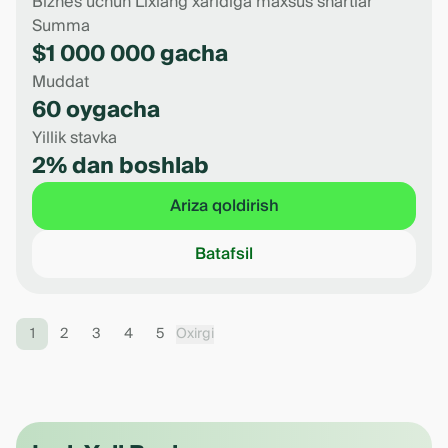
Biznes uchun Lixiang xaridiga maxsus shartlar
Summa
$1 000 000 gacha
Muddat
60 oygacha
Yillik stavka
2% dan boshlab
Ariza qoldirish
Batafsil
1
2
3
4
5
Oxirgi