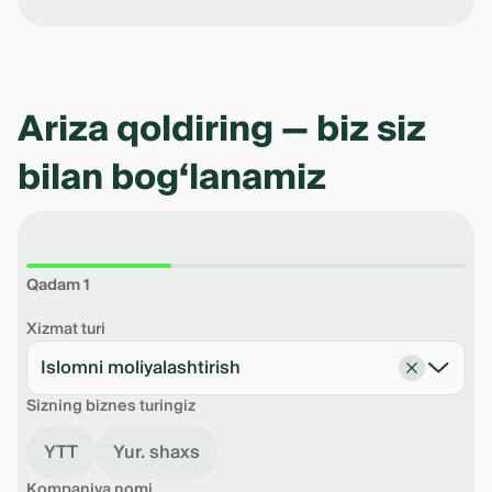
Ariza qoldiring — biz siz
bilan bog‘lanamiz
Qadam 1
Xizmat turi
Islomni moliyalashtirish
Sizning biznes turingiz
YTT
Yur. shaxs
Kompaniya nomi