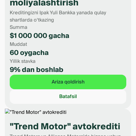
moliyalashtirish
Kreditingizni Ipak Yuli Bankka yanada qulay
shartlarda o‘tkazing
Summa
$1 000 000 gacha
Muddat
60 oygacha
Yillik stavka
9% dan boshlab
Ariza qoldirish
Batafsil
"Trend Motor" avtokrediti