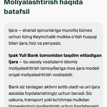
Moliyalashtirish haqida
batafsil
Ijara — shariat qonunlariga muvofiq biznes
uchun lizing Keyinchalik mulkka o‘tish huquqi
bilan ijara, foiz va penyasiz.
Ipak Yuli Bank tomonidan taqdim etiladigan
Ijara
— bu asosiy vositalarni islomiy
moliyalashtirish tamoyillariga mos ijara modeli
orqali moliyalashtirish vositasidir.
Bank siz tanlagan aktivni sotib oladi va uni ijara
asosida foydalanishingiz uchun beradi. Siz
uskuna, transport yoki ko‘chmas mulkdan
biznesingizni rivojlantirish uchun foydalanasiz,