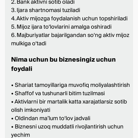
2. Bank aktivni sotib oladi
3. Ijara shartnomasi tuziladi
4. Aktiv mijozga foydalanish uchun topshiriladi
5. Mijoz ijara to‘lovlarini amalga oshiradi
6. Majburiyatlar bajarilgandan so‘ng aktiv mijoz
mulkiga o‘tadi
Nima uchun bu biznesingiz uchun
foydali
• Shariat tamoyillariga muvofiq moliyalashtirish
• Shaffof va tushunarli bitim tuzilmasi
• Aktivlarni bir martalik katta xarajatlarsiz sotib
olish imkoniyati
• Oldindan ma’lum to‘lov jadvali
• Biznesni uzoq muddatli rivojlantirish uchun
yechim