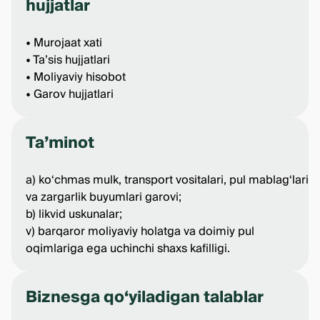
hujjatlar
• Murojaat xati
• Ta’sis hujjatlari
• Moliyaviy hisobot
• Garov hujjatlari
Ta’minot
a) ko‘chmas mulk, transport vositalari, pul mablag‘lari
va zargarlik buyumlari garovi;
b) likvid uskunalar;
v) barqaror moliyaviy holatga va doimiy pul
oqimlariga ega uchinchi shaxs kafilligi.
Biznesga qo‘yiladigan talablar