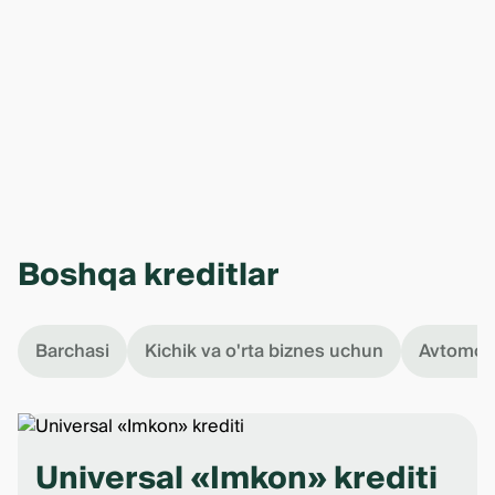
Boshqa kreditlar
Barchasi
Kichik va o'rta biznes uchun
Avtomobi
Universal «Imkon» krediti