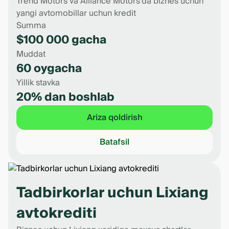
Trend Motors va Alliance Motors’da biznes uchun
yangi avtomobillar uchun kredit
Summa
$100 000 gacha
Muddat
60 oygacha
Yillik stavka
20% dan boshlab
Ariza qoldirish
Batafsil
Tadbirkorlar uchun Lixiang
avtokrediti