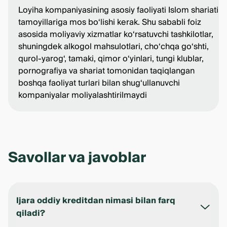
Loyiha kompaniyasining asosiy faoliyati Islom shariati
tamoyillariga mos bo‘lishi kerak. Shu sababli foiz
asosida moliyaviy xizmatlar ko‘rsatuvchi tashkilotlar,
shuningdek alkogol mahsulotlari, cho‘chqa go‘shti,
qurol-yarog‘, tamaki, qimor o‘yinlari, tungi klublar,
pornografiya va shariat tomonidan taqiqlangan
boshqa faoliyat turlari bilan shug‘ullanuvchi
kompaniyalar moliyalashtirilmaydi
Savollar va javoblar
Ijara oddiy kreditdan nimasi bilan farq
qiladi?