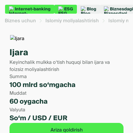
Internet-banking
ESG
Blog
Biznesdagi
Biznes uchun
Islomiy moliyalashtirish
Islomiy mol
Ijara
Keyinchalik mulkka o‘tish huquqi bilan ijara va
foizsiz moliyalashtirish
Summa
100 mlrd so‘mgacha
Muddat
60 oygacha
Valyuta
So‘m / USD / EUR
Ariza qoldirish