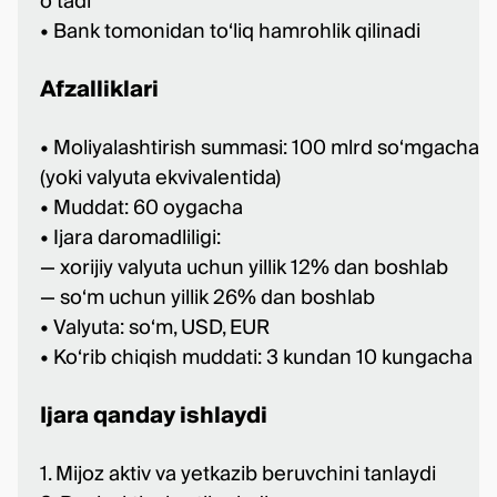
o‘tadi
• Bank tomonidan to‘liq hamrohlik qilinadi
Afzalliklari
• Moliyalashtirish summasi: 100 mlrd so‘mgacha
(yoki valyuta ekvivalentida)
• Muddat: 60 oygacha
• Ijara daromadliligi:
— xorijiy valyuta uchun yillik 12% dan boshlab
— so‘m uchun yillik 26% dan boshlab
• Valyuta: so‘m, USD, EUR
• Ko‘rib chiqish muddati: 3 kundan 10 kungacha
Ijara qanday ishlaydi
1. Mijoz aktiv va yetkazib beruvchini tanlaydi