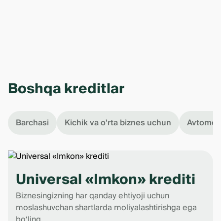
Boshqa kreditlar
Barchasi
Kichik va o'rta biznes uchun
Avtomobi
Universal «Imkon» krediti
Biznesingizning har qanday ehtiyoji uchun
moslashuvchan shartlarda moliyalashtirishga ega
bo‘ling