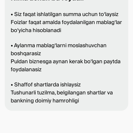
• Siz faqat ishlatilgan summa uchun to‘laysiz
Foizlar faqat amalda foydalanilgan mablag‘lar
bo‘yicha hisoblanadi
• Aylanma mablag‘larni moslashuvchan
boshqarasiz
Puldan biznesga aynan kerak bo‘lgan paytda
foydalanasiz
• Shaffof shartlarda ishlaysiz
Tushunarli tuzilma, belgilangan shartlar va
bankning doimiy hamrohligi