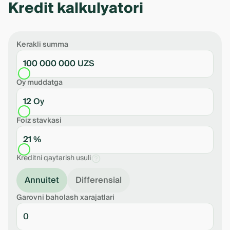
Kredit kalkulyatori
Kerakli summa
100 000 000 UZS
Oy muddatga
12 Oy
Foiz stavkasi
21 %
Kreditni qaytarish usuli
Annuitet
Differensial
Garovni baholash xarajatlari