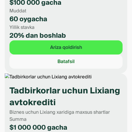
$100 000 gacha
Muddat
60 oygacha
Yillik stavka
20% dan boshlab
Ariza qoldirish
Batafsil
Tadbirkorlar uchun Lixiang
avtokrediti
Biznes uchun Lixiang xaridiga maxsus shartlar
Summa
$1 000 000 gacha