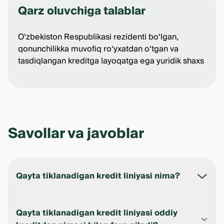
Qarz oluvchiga talablar
O‘zbekiston Respublikasi rezidenti bo‘lgan,
qonunchilikka muvofiq ro‘yxatdan o‘tgan va
tasdiqlangan kreditga layoqatga ega yuridik shaxs
Savollar va javoblar
Qayta tiklanadigan kredit liniyasi nima?
Bu biznes hisob-raqamiga ochiladigan kredit limiti
bo‘lib, undan belgilangan muddat davomida bir
Qayta tiklanadigan kredit liniyasi oddiy