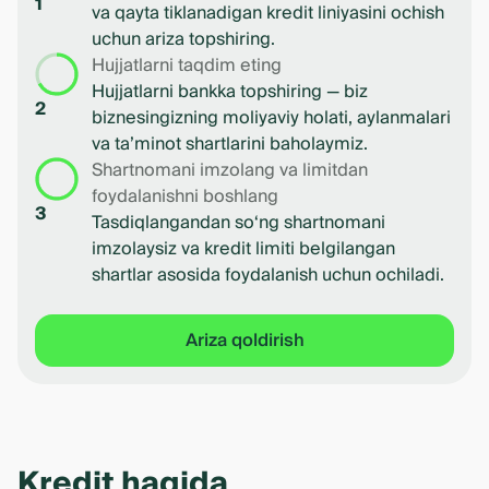
1
va qayta tiklanadigan kredit liniyasini ochish
uchun ariza topshiring.
Hujjatlarni taqdim eting
Hujjatlarni bankka topshiring — biz
2
biznesingizning moliyaviy holati, aylanmalari
va ta’minot shartlarini baholaymiz.
Shartnomani imzolang va limitdan
foydalanishni boshlang
3
Tasdiqlangandan so‘ng shartnomani
imzolaysiz va kredit limiti belgilangan
shartlar asosida foydalanish uchun ochiladi.
Ariza qoldirish
Kredit haqida