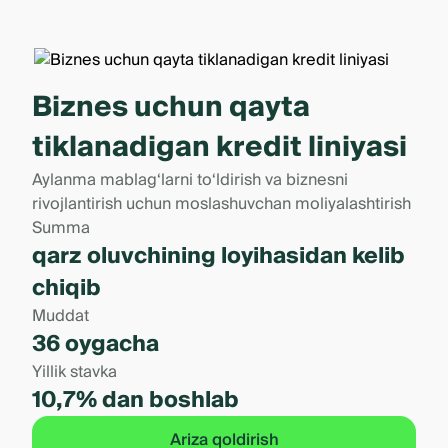
Biznes uchun qayta
tiklanadigan kredit liniyasi
Aylanma mablag‘larni to‘ldirish va biznesni
rivojlantirish uchun moslashuvchan moliyalashtirish
Summa
qarz oluvchining loyihasidan kelib
chiqib
Muddat
36 oygacha
Yillik stavka
10,7% dan boshlab
Ariza qoldirish