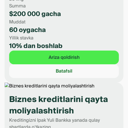
Summa
$200 000 gacha
Muddat
60 oygacha
Yillik stavka
10% dan boshlab
Ariza qoldirish
Batafsil
Biznes kreditlarini qayta
moliyalashtirish
Kreditingizni Ipak Yuli Bankka yanada qulay
shartlarda o‘tkazing