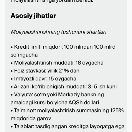
moliyalashtirishga yordam beradi.
Asosiy jihatlar
Moliyalashtirishning tushunarli shartlari
• Kredit limiti miqdori: 100 mlndan 100 mlrd
so‘mgacha
• Moliyalashtirish muddati: 18 oygacha
• Foiz stavkasi: yillik 21% dan
• Imtiyozli davr: 15 oygacha
• Arizani ko‘rib chiqish muddati: 3–5 ish kuni
• Valyuta: so‘m yoki Markaziy bankning
amaldagi kursi bo‘yicha AQSh dollari
• Ta’minot: moliyalashtirish summasining 125%
miqdorida garov
• Talablar: tasdiqlangan kreditga layoqatga ega