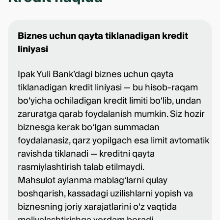
Biznes uchun qayta tiklanadigan kredit
liniyasi
Ipak Yuli Bank’dagi biznes uchun qayta
tiklanadigan kredit liniyasi — bu hisob-raqam
bo‘yicha ochiladigan kredit limiti bo‘lib, undan
zaruratga qarab foydalanish mumkin. Siz hozir
biznesga kerak bo‘lgan summadan
foydalanasiz, qarz yopilgach esa limit avtomatik
ravishda tiklanadi — kreditni qayta
rasmiylashtirish talab etilmaydi.
Mahsulot aylanma mablag‘larni qulay
boshqarish, kassadagi uzilishlarni yopish va
biznesning joriy xarajatlarini o‘z vaqtida