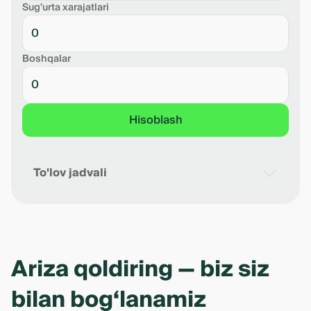
Sug'urta xarajatlari
Boshqalar
Hisoblash
To'lov jadvali
Sana
Oylik to'lov
Qarz qoldig'i
Foizlar
Asos
Ariza qoldiring — biz siz
Рассчет предварительный. Точный
размер платежей будет определен
bilan bog‘lanamiz
банком по результату рассмотрения