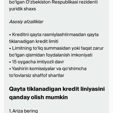
bo‘lgan O‘zbekiston Respublikasi rezidenti
yuridik shaxs
Asosiy afzalliklar
• Kreditni qayta rasmiylashtirmasdan qayta
tiklanadigan kredit limiti
• Limitning to‘liq summasidan yoki faqat zarur
bo‘lgan qismidan foydalanish imkoniyati
• 15 oygacha imtiyozli davr
• Yashirin komissiyalar va qo‘shimcha
to‘lovlarsiz shaffof shartlar
Qayta tiklanadigan kredit liniyasini
qanday olish mumkin
1. Ariza bering