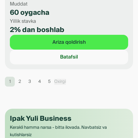
Muddat
60 oygacha
Yillik stavka
2% dan boshlab
Ariza qoldirish
Batafsil
1
2
3
4
5
Oxirgi
Ipak Yuli Business
Kerakli hamma narsa - bitta ilovada. Navbatsiz va
kutishlarsiz