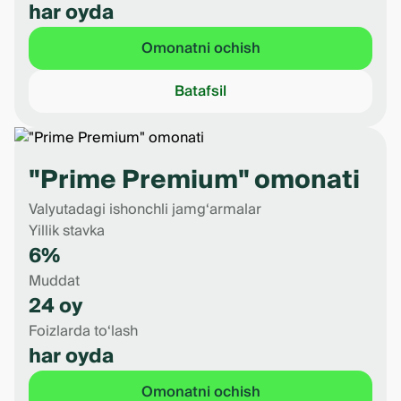
har oyda
Omonatni ochish
Batafsil
"Prime Premium" omonati
Valyutadagi ishonchli jamg‘armalar
Yillik stavka
6%
Muddat
24 oy
Foizlarda to‘lash
har oyda
Omonatni ochish