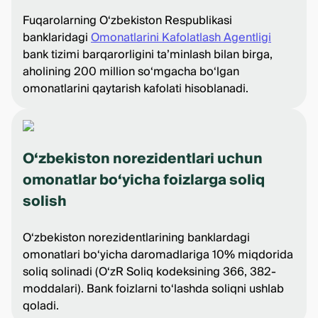
Fuqarolarning O‘zbekiston Respublikasi
banklaridagi
Omonatlarini Kafolatlash Agentligi
bank tizimi barqarorligini ta’minlash bilan birga,
aholining 200 million so‘mgacha bo‘lgan
omonatlarini qaytarish kafolati hisoblanadi.
O‘zbekiston norezidentlari uchun
omonatlar bo‘yicha foizlarga soliq
solish
O‘zbekiston norezidentlarining banklardagi
omonatlari bo‘yicha daromadlariga 10% miqdorida
soliq solinadi (O‘zR Soliq kodeksining 366, 382-
moddalari). Bank foizlarni to‘lashda soliqni ushlab
qoladi.