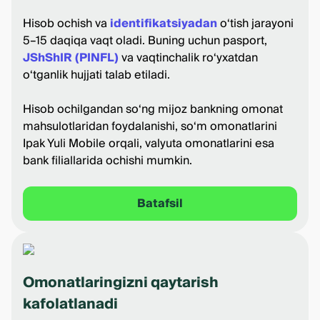
Hisob ochish va
identifikatsiyadan
o‘tish jarayoni
5–15 daqiqa vaqt oladi. Buning uchun pasport,
JShShIR (PINFL)
va vaqtinchalik ro‘yxatdan
o‘tganlik hujjati talab etiladi.
Hisob ochilgandan so‘ng mijoz bankning omonat
mahsulotlaridan foydalanishi, so‘m omonatlarini
Ipak Yuli Mobile orqali, valyuta omonatlarini esa
bank filiallarida ochishi mumkin.
Batafsil
Omonatlaringizni qaytarish
kafolatlanadi