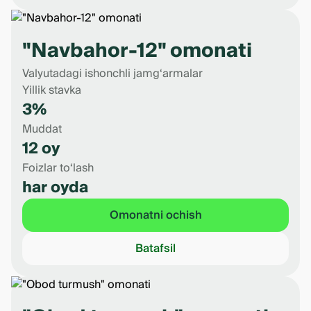
"Navbahor-12" omonati
Valyutadagi ishonchli jamg‘armalar
Yillik stavka
3%
Muddat
12 oy
Foizlar to‘lash
har oyda
Omonatni ochish
Batafsil