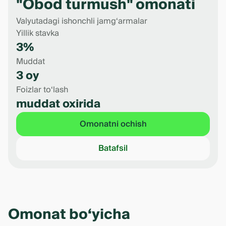
"Obod turmush" omonati
Valyutadagi ishonchli jamg‘armalar
Yillik stavka
3%
Muddat
3 oy
Foizlar to‘lash
muddat oxirida
Omonatni ochish
Batafsil
Omonat bo‘yicha