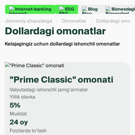
Internet-banking
ESG
Blog
Biznesdagi
Jismoniy shaxslarga
Omonatlar
Dollardagi omona
Dollardagi omonatlar
Kelajagingiz uchun dollardagi ishonchli omonatlar
"Prime Classic" omonati
Valyutadagi ishonchli jamg‘armalar
Yillik stavka
5%
Muddat
24 oy
Foizlarda to‘lash