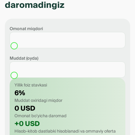
daromadingiz
Omonat miqdori
Muddat (oyda)
Yillik foiz stavkasi
6%
Muddat oxiridagi miqdor
0 USD
Omonat bo'yicha daromad
+0 USD
Hisob-kitob dastlabki hisoblanadi va ommaviy oferta