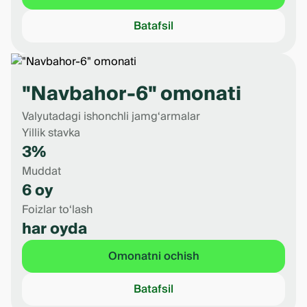
Batafsil
"Navbahor-6" omonati
Valyutadagi ishonchli jamg‘armalar
Yillik stavka
3%
Muddat
6 oy
Foizlar to‘lash
har oyda
Omonatni ochish
Batafsil