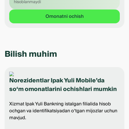
hisoblanmaydi
Omonatni ochish
Bilish muhim
Norezidentlar Ipak Yuli Mobile’da
so‘m omonatlarini ochishlari mumkin
Xizmat Ipak Yuli Bankning istalgan filialida hisob
ochgan va identifikatsiyadan o‘tgan mijozlar uchun
mavjud.