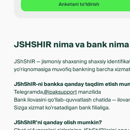
Anketani to‘ldirish
JSHSHIR nima va bank nima 
JShShIR — jismoniy shaxsning shaxsiy identifika
yo'riqnomasiga muvofiq bankning barcha xizmatl
JShShIR-ni bankka qanday taqdim etish mu
Telegramda,
@ipaksupport
manzilida
Bank ilovasini qo‘llab-quvvatlash chatida — ilova
Sizga xizmat ko'rsatadigan bank filialiga.
JShShIR'ni qanday olish mumkin?