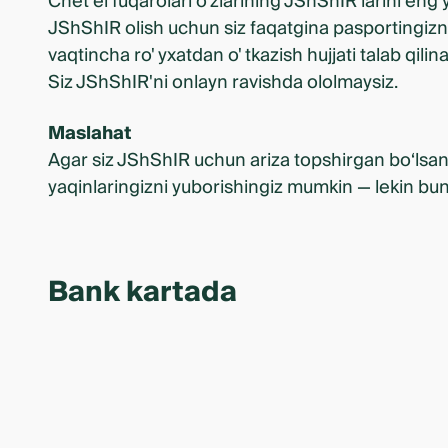
Chet el fuqarolari o'zlarining JShShIR'larini eng
JShShIR olish uchun siz faqatgina pasportingizni
vaqtincha ro' yxatdan o' tkazish hujjati talab qili
Siz JShShIR'ni onlayn ravishda ololmaysiz.
Maslahat
Agar siz JShShIR uchun ariza topshirgan bo‘lsang
yaqinlaringizni yuborishingiz mumkin — lekin bu
Bank kartada