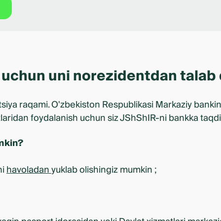
uchun uni norezidentdan talab 
tsiya raqami. O'zbekiston Respublikasi Markaziy banki
aridan foydalanish uchun siz JShShIR-ni bankka taqdim
mkin?
ni
havoladan
yuklab olishingiz mumkin ;