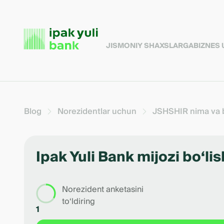
JISMONIY SHAXSLARGA
BIZNES
Blog
Norezidentlar uchun
JSHSHIR nima va b
Ipak Yuli Bank mijozi bo‘li
Norezident anketasini
to‘ldiring
1