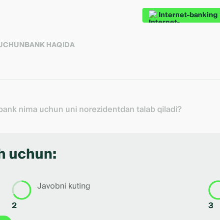
Internet-banking
 UCHUN
BANK HAQIDA
ank nima uchun uni norezidentdan talab qiladi?
sh uchun:
Javobni kuting
2
3