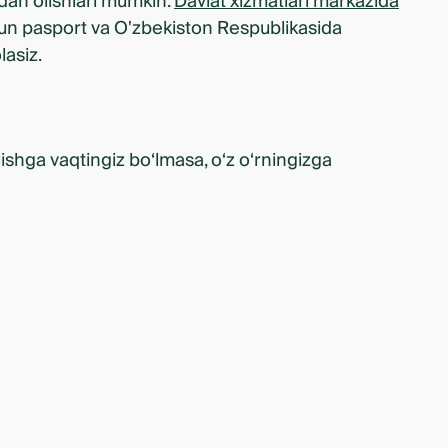
idan olishlari mumkin.
Davlat xizmatlari markazida
chun pasport va O'zbekiston Respublikasida
lasiz.
ishga vaqtingiz bo‘lmasa, o‘z o‘rningizga