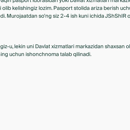
 yaqin pasport idorasidan yoki Davlat xizmatlari markaz
 olib kelishingiz lozim. Pasport stolida ariza berish u
nadi. Murojaatdan so'ng siz 2-4 ish kuni ichida JShShIR o
iz-u, lekin uni Davlat xizmatlari markazidan shaxsan ol
ning uchun ishonchnoma talab qilinadi.