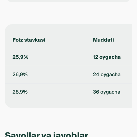
Foiz stavkasi
Muddati
25,9%
12 oygacha
26,9%
24 oygacha
28,9%
36 oygacha
Savollar va javoblar