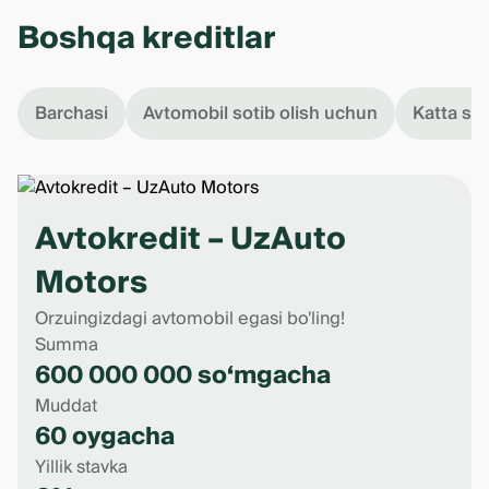
Boshqa kreditlar
Barchasi
Avtomobil sotib olish uchun
Katta s
Avtokredit – UzAuto
Motors
Orzuingizdagi avtomobil egasi bo'ling!
Summa
600 000 000 so‘mgacha
Muddat
60 oygacha
Yillik stavka