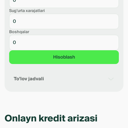
Sug'urta xarajatlari
Boshqalar
Hisoblash
To'lov jadvali
Sana
Oylik to'lov
Qarz qoldig'i
Foizlar
Asos
Onlayn kredit arizasi
Рассчет предварительный. Точный
размер платежей будет определен