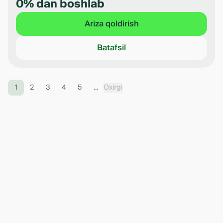
0% dan boshlab
Ariza qoldirish
Batafsil
1
2
3
4
5
...
Oxirgi