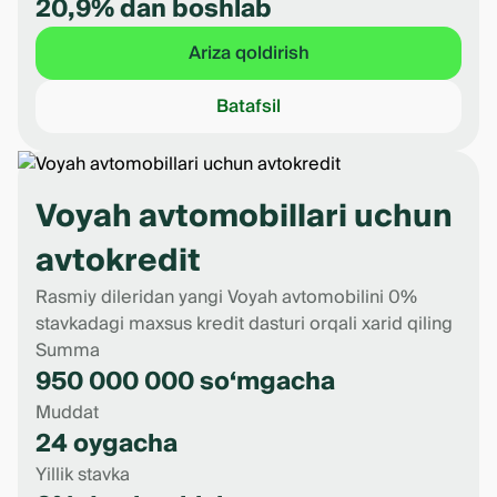
20,9% dan boshlab
Ariza qoldirish
Batafsil
Voyah avtomobillari uchun
avtokredit
Rasmiy dileridan yangi Voyah avtomobilini 0%
stavkadagi maxsus kredit dasturi orqali xarid qiling
Summa
950 000 000 so‘mgacha
Muddat
24 oygacha
Yillik stavka