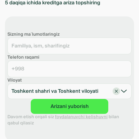
банком по результату рассмотрения
5 daqiqa ichida kreditga ariza topshiring
заявки.
Foiz stavkasi
%
Sizning ma`lumotlaringiz
Muddat (oyda)
oy
Sug'urta xarajatlari
0 so'm
Garovni baholash xarajatlari
0 so'm
Telefon raqami
Kreditning to'liq qiymati (KTQ)*
%
+998
*KTQ - qarz oluvchi tomonidan kreditlash davri
uchun to'lanadigan xarajatlar.
Viloyat
Toshkent shahri va Toshkent viloyati
Grafikni pdf shaklda yuklab olish
Arizani yuborish
Davom etish orqali siz
foydalanuvchi kelishuvni
bilan
qabul qilasiz