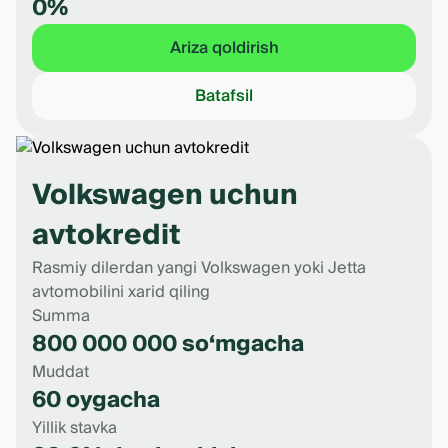
0%
Ariza qoldirish
Batafsil
Volkswagen uchun
avtokredit
Rasmiy dilerdan yangi Volkswagen yoki Jetta
avtomobilini xarid qiling
Summa
800 000 000 so‘mgacha
Muddat
60 oygacha
Yillik stavka