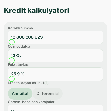
Kredit kalkulyatori
Kerakli summa
10 000 000 UZS
Oy muddatga
12 Oy
Foiz stavkasi
25.9 %
Kreditni qaytarish usuli
Annuitet
Differensial
Garovni baholash xarajatlari