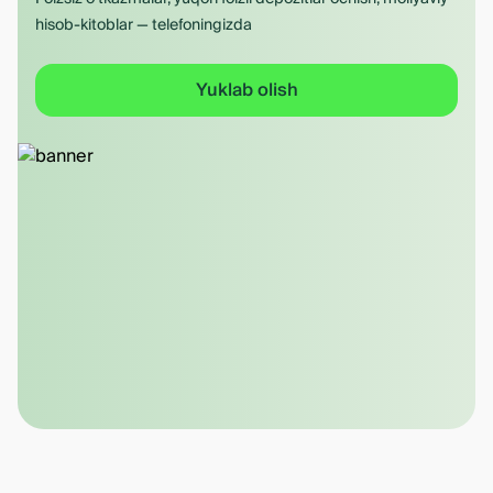
hisob-kitoblar — telefoningizda
Yuklab olish