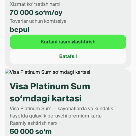
Xizmat ko‘rsatish narxi
70 000 so‘m/oy
Tovarlar uchun komissiya
bepul
Kartani rasmiylashtirish
Batafsil
Visa Platinum Sum
so‘mdagi kartasi
Visa Platinum Sum — sayohatlarda va kundalik
hayotda qulaylik beruvchi premium karta
Rasmiylashtirish narxi
50 000 so‘m