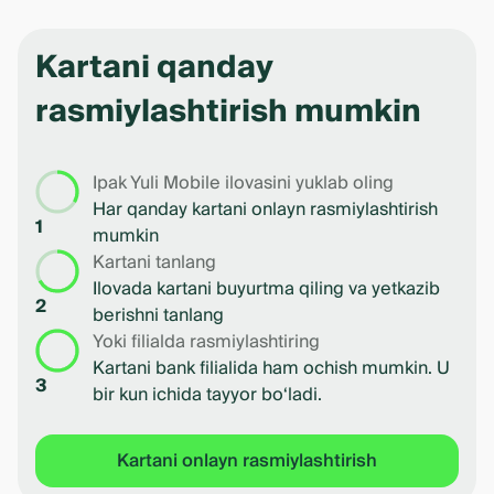
Item
1
of
Kartani qanday
5
rasmiylashtirish mumkin
Ipak Yuli Mobile ilovasini yuklab oling
Har qanday kartani onlayn rasmiylashtirish
1
mumkin
Kartani tanlang
Ilovada kartani buyurtma qiling va yetkazib
2
berishni tanlang
Yoki filialda rasmiylashtiring
Kartani bank filialida ham ochish mumkin. U
3
bir kun ichida tayyor bo‘ladi.
Kartani onlayn rasmiylashtirish