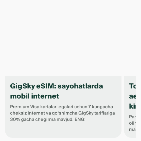
GigSky eSIM: sayohatlarda
Tos
mobil internet
aer
kir
Premium Visa kartalari egalari uchun 7 kungacha
cheksiz internet va qo‘shimcha GigSky tariflariga
Parvo
30% gacha chegirma mavjud. ENG:
oling
maksi