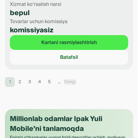
Xizmat ko‘rsatish narxi
bepul
Tovarlar uchun komissiya
komissiyasiz
Kartani rasmiylashtirish
Batafsil
1
2
3
4
5
...
Oxirgi
Millionlab odamlar Ipak Yuli
Mobile’ni tanlamoqda
Foizsiz o‘tkazmalar, yuqori foizli depozitlar ochish, moliyaviy