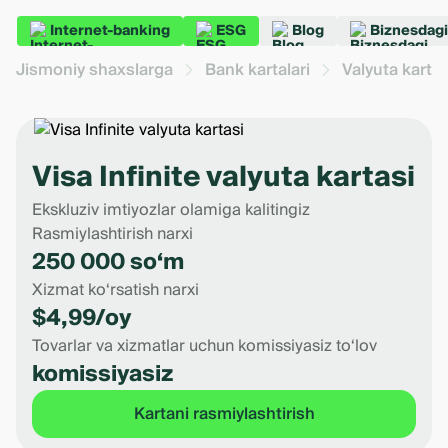
Internet-banking
ESG
Blog
Biznesdagi
Jismoniy shaxslarga
Bank kartalari
Valyuta kartal
Visa Infinite valyuta kartasi
Ekskluziv imtiyozlar olamiga kalitingiz
Rasmiylashtirish narxi
250 000 so‘m
Xizmat ko‘rsatish narxi
$4,99/oy
Tovarlar va xizmatlar uchun komissiyasiz to‘lov
komissiyasiz
Kartani rasmiylashtirish