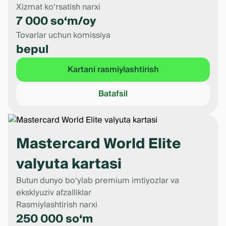
Xizmat ko‘rsatish narxi
7 000 so‘m/oy
Tovarlar uchun komissiya
bepul
Kartani rasmiylashtirish
Batafsil
Mastercard World Elite
valyuta kartasi
Butun dunyo bo‘ylab premium imtiyozlar va
eksklyuziv afzalliklar
Rasmiylashtirish narxi
250 000 so‘m