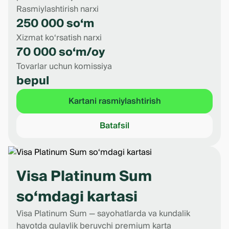
qanchalik erta amalga oshirsangiz, kredit
Rasmiylashtirish narxi
mablag‘laridan shunchalik uzoq muddat foizsiz
250 000 so‘m
foydalanishingiz mumkin.
Xizmat ko‘rsatish narxi
Masalan:
70 000 so‘m/oy
Tovarlar uchun komissiya
bepul
Xarid sanasi
Kartani rasmiylashtirish
16-iyul
Batafsil
25-iyul
Visa Platinum Sum
5-avgust
so‘mdagi kartasi
14-avgust
Visa Platinum Sum — sayohatlarda va kundalik
hayotda qulaylik beruvchi premium karta