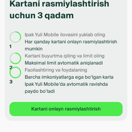
of
Kartani rasmiylashtirish
4
uchun 3 qadam
Ipak Yuli Mobile ilovasini yuklab oling
Har qanday kartani onlayn rasmiylashtirish
1
mumkin
Kartani buyurtma qiling va limit oling
Maksimal limit avtomatik aniqlanadi
2
Faollashtiring va foydalaning
Barcha imkoniyatlarga ega bo‘lgan karta
3
Ipak Yuli Mobile’da avtomatik ravishda
paydo bo‘ladi
Kartani onlayn rasmiylashtirish