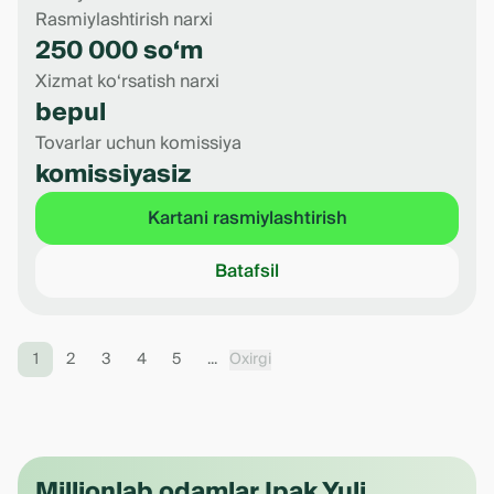
Rasmiylashtirish narxi
250 000 so‘m
Xizmat ko‘rsatish narxi
bepul
Tovarlar uchun komissiya
komissiyasiz
Kartani rasmiylashtirish
Batafsil
1
2
3
4
5
...
Oxirgi
Millionlab odamlar Ipak Yuli