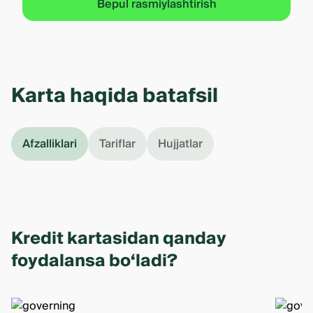
Bepul rasmiylashtirish
Karta haqida batafsil
Afzalliklari
Tariflar
Hujjatlar
Kredit kartasidan qanday
foydalansa bo‘ladi?