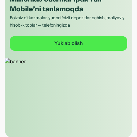
Mobile’ni tanlamoqda
Foizsiz o‘tkazmalar, yuqori foizli depozitlar ochish, moliyaviy
hisob-kitoblar — telefoningizda
Yuklab olish