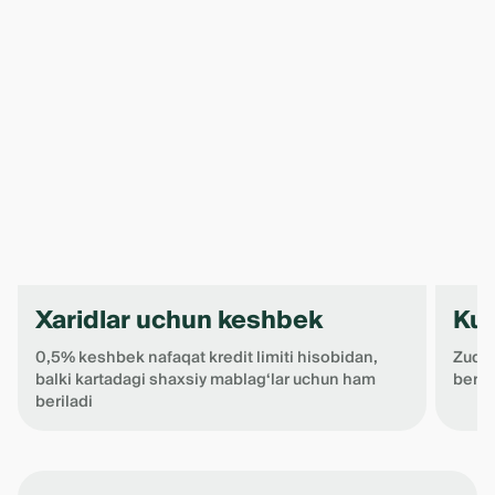
Xaridlar uchun keshbek
Kut
0,5% keshbek nafaqat kredit limiti hisobidan,
Zudli
balki kartadagi shaxsiy mablag‘lar uchun ham
berad
beriladi
Item
1