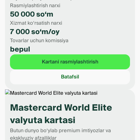
Rasmiylashtirish narxi
50 000 so‘m
*Misol tushuntirish maqsadida keltirilgan. Foizsiz
Xizmat ko‘rsatish narxi
davrning amaldagi davomiyligi xarid sanasi va
7 000 so‘m/oy
hisobot shakllangan sanaga bog‘liq.
**Har oyning 15-sanasida bank kredit karta bo‘yicha
Tovarlar uchun komissiya
hisobotni shakllantiradi.
bepul
Kartani rasmiylashtirish
Batafsil
Mastercard World Elite
valyuta kartasi
Butun dunyo bo‘ylab premium imtiyozlar va
eksklyuziv afzalliklar