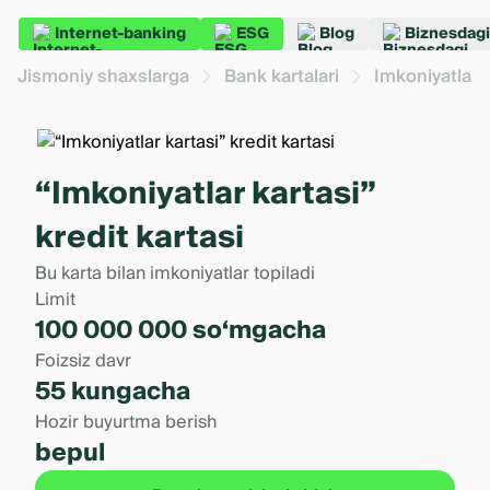
Internet-banking
ESG
Blog
Biznesdagi
Jismoniy shaxslarga
Bank kartalari
Imkoniyatlar k
“Imkoniyatlar kartasi”
kredit kartasi
Bu karta bilan imkoniyatlar topiladi
Limit
100 000 000 so‘mgacha
Foizsiz davr
55 kungacha
Hozir buyurtma berish
bepul