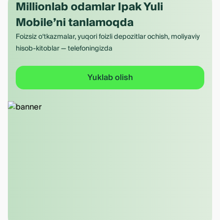
Millionlab odamlar Ipak Yuli
Mobile’ni tanlamoqda
Foizsiz o‘tkazmalar, yuqori foizli depozitlar ochish, moliyaviy
hisob-kitoblar — telefoningizda
Yuklab olish