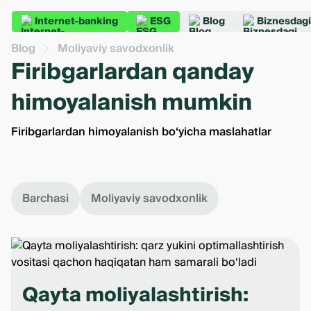
Internet-banking
ESG
Blog
Biznesdagi
Blog
Moliyaviy savodxonlik
Firibgarlardan qanday
himoyalanish mumkin
Firibgarlardan himoyalanish bo‘yicha maslahatlar
Barchasi
Moliyaviy savodxonlik
Qayta moliyalashtirish: