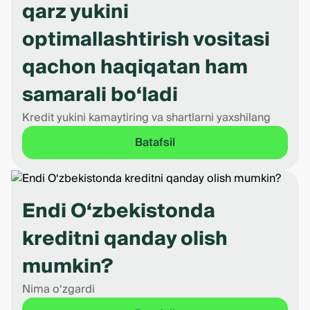
qarz yukini
optimallashtirish vositasi
qachon haqiqatan ham
samarali bo‘ladi
Kredit yukini kamaytiring va shartlarni yaxshilang
Batafsil
Endi O‘zbekistonda
kreditni qanday olish
mumkin?
Nima o‘zgardi