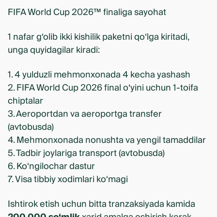
FIFA World Cup 2026™ finaliga sayohat
1 nafar g‘olib ikki kishilik paketni qo‘lga kiritadi,
unga quyidagilar kiradi:
1. 4 yulduzli mehmonxonada 4 kecha yashash
2. FIFA World Cup 2026 final o‘yini uchun 1-toifa
chiptalar
3. Aeroportdan va aeroportga transfer
(avtobusda)
4. Mehmonxonada nonushta va yengil tamaddilar
5. Tadbir joylariga transport (avtobusda)
6. Ko‘ngilochar dastur
7. Visa tibbiy xodimlari ko‘magi
Ishtirok etish uchun bitta tranzaksiyada kamida