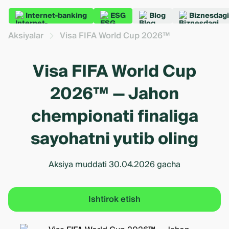
Internet-banking
ESG
Blog
Biznesdagi
Aksiyalar
Visa FIFA World Cup 2026™
Visa FIFA World Cup
2026™ — Jahon
chempionati finaliga
sayohatni yutib oling
Aksiya muddati 30.04.2026 gacha
Ishtirok etish