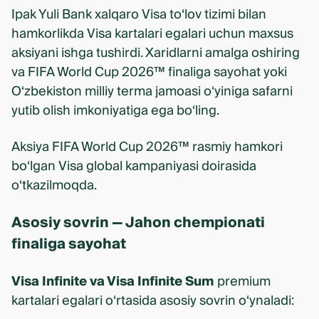
Ipak Yuli Bank xalqaro Visa to‘lov tizimi bilan
hamkorlikda Visa kartalari egalari uchun maxsus
aksiyani ishga tushirdi. Xaridlarni amalga oshiring
va FIFA World Cup 2026™ finaliga sayohat yoki
O‘zbekiston milliy terma jamoasi o‘yiniga safarni
yutib olish imkoniyatiga ega bo‘ling.
Aksiya FIFA World Cup 2026™ rasmiy hamkori
bo‘lgan Visa global kampaniyasi doirasida
o‘tkazilmoqda.
Asosiy sovrin — Jahon chempionati
finaliga sayohat
Visa Infinite va Visa Infinite Sum
premium
kartalari egalari o‘rtasida asosiy sovrin o‘ynaladi: