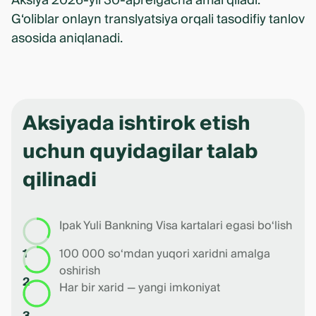
Aksiya 2026-yil 30-aprelgacha amal qiladi.
G‘oliblar onlayn translyatsiya orqali tasodifiy tanlov
asosida aniqlanadi.
Aksiyada ishtirok etish
uchun quyidagilar talab
qilinadi
Ipak Yuli Bankning Visa kartalari egasi bo‘lish
1
100 000 so‘mdan yuqori xaridni amalga
oshirish
2
Har bir xarid — yangi imkoniyat