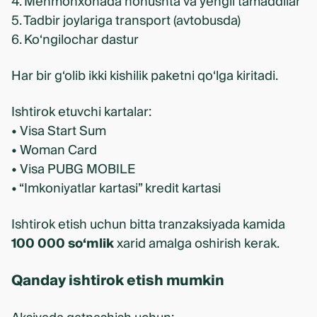
4. Mehmonxonada nonushta va yengil tamaddilar
5. Tadbir joylariga transport (avtobusda)
6. Ko‘ngilochar dastur
Har bir g‘olib ikki kishilik paketni qo‘lga kiritadi.
Ishtirok etuvchi kartalar:
• Visa Start Sum
• Woman Card
• Visa PUBG MOBILE
• “Imkoniyatlar kartasi” kredit kartasi
Ishtirok etish uchun bitta tranzaksiyada kamida
100 000 so‘mlik
xarid amalga oshirish kerak.
Qanday ishtirok etish mumkin