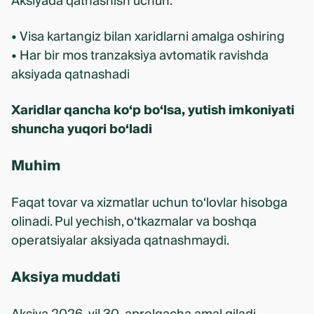
Aksiyada qatnashish uchun:
• Visa kartangiz bilan xaridlarni amalga oshiring
• Har bir mos tranzaksiya avtomatik ravishda
aksiyada qatnashadi
Xaridlar qancha ko‘p bo‘lsa, yutish imkoniyati
shuncha yuqori bo‘ladi
Muhim
Faqat tovar va xizmatlar uchun to‘lovlar hisobga
olinadi. Pul yechish, o‘tkazmalar va boshqa
operatsiyalar aksiyada qatnashmaydi.
Aksiya muddati