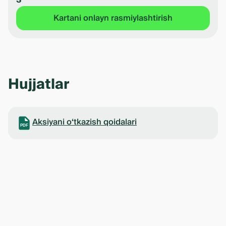
3
Kartani onlayn rasmiylashtirish
Hujjatlar
Aksiyani o‘tkazish qoidalari
PDF