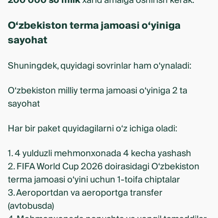
200 000 so‘mlik
xarid amalga oshirish kerak.
O‘zbekiston terma jamoasi o‘yiniga
sayohat
Shuningdek, quyidagi sovrinlar ham o‘ynaladi:
O‘zbekiston milliy terma jamoasi o‘yiniga 2 ta
sayohat
Har bir paket quyidagilarni o‘z ichiga oladi:
1. 4 yulduzli mehmonxonada 4 kecha yashash
2. FIFA World Cup 2026 doirasidagi O‘zbekiston
terma jamoasi o‘yini uchun 1-toifa chiptalar
3. Aeroportdan va aeroportga transfer
(avtobusda)