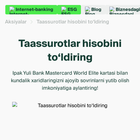
Internet-banking
ESG
Blog
Biznesdagi
Aksiyalar
Taassurotlar hisobini to‘ldiring
Taassurotlar hisobini
to‘ldiring
Ipak Yuli Bank Mastercard World Elite kartasi bilan
kundalik xaridlaringizni ajoyib sovrinlarni yutib olish
imkoniyatiga aylantiring!