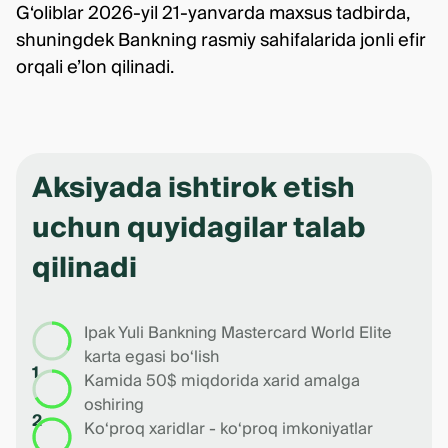
G‘oliblar 2026-yil 21-yanvarda maxsus tadbirda,
shuningdek Bankning rasmiy sahifalarida jonli efir
orqali e’lon qilinadi.
Aksiyada ishtirok etish
uchun quyidagilar talab
qilinadi
Ipak Yuli Bankning Mastercard World Elite
karta egasi bo‘lish
1
Kamida 50$ miqdorida xarid amalga
oshiring
2
Ko‘proq xaridlar - ko‘proq imkoniyatlar