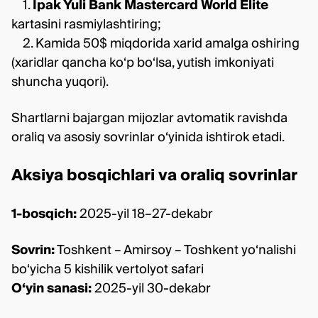
1.
Ipak Yuli Bank Mastercard World Elite
kartasini rasmiylashtiring;
2. Kamida 50$ miqdorida xarid amalga oshiring
(xaridlar qancha ko‘p bo‘lsa, yutish imkoniyati
shuncha yuqori).
Shartlarni bajargan mijozlar avtomatik ravishda
oraliq va asosiy sovrinlar o‘yinida ishtirok etadi.
Aksiya bosqichlari va oraliq sovrinlar
1-bosqich:
2025-yil 18–27-dekabr
Sovrin:
Toshkent – Amirsoy – Toshkent yo‘nalishi
bo‘yicha 5 kishilik vertolyot safari
O‘yin sanasi:
2025-yil 30-dekabr