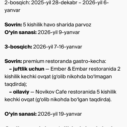
2-bosqich: 2025-yil 28-dekabr – 2026-yil 6-
yanvar
Sovrin:
5 kishilik havo sharida parvoz
O‘yin sanasi:
2026-yil 9-yanvar
3-bosqich:
2026-yil 7–16-yanvar
Sovrin:
premium restoranda gastro-kecha:
– juftlik uchun
— Ember & Embar restoranida 2
kishilik kechki ovqat (g‘olib nikohda bo‘lmagan
taqdirda);
– oilaviy
— Novikov Cafe restoranida 5 kishilik
kechki ovqat (g‘olib nikohda bo‘lgan taqdirda).
O‘yin sanasi:
2026-yil 19-yanvar