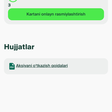
3
Kartani onlayn rasmiylashtirish
Hujjatlar
Aksiyani o‘tkazish qoidalari
PDF