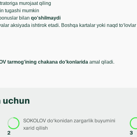
ratoriga murojaat qiling
in tugashi mumkin
bonuslar bilan
qo‘shilmaydi
alar aksiyada ishtirok etadi. Boshqa kartalar yoki naqd to‘lovla
V tarmog‘ining chakana do‘konlarida
amal qiladi.
h uchun
SOKOLOV do‘konidan zargarlik buyumini
xarid qilish
2
3