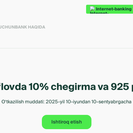
Internet-banking
 UCHUN
BANK HAQIDA
‘lovda 10% chegirma va 925 
O‘tkazilish muddati: 2025-yil 10-iyundan 10-sentyabrgacha
Ishtiroq etish