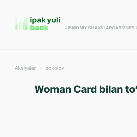
JISMONIY SHAXSLARGA
BIZNES
Aksiyalar
sokolov
Woman Card bilan to