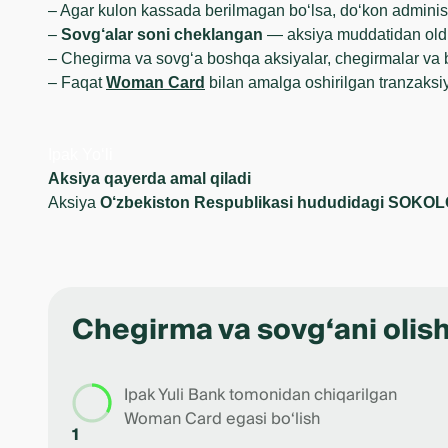
– Agar kulon kassada berilmagan bo‘lsa, do‘kon administ
–
Sovg‘alar soni cheklangan
— aksiya muddatidan old
– Chegirma va sovg‘a boshqa aksiyalar, chegirmalar va 
– Faqat
Woman Card
bilan amalga oshirilgan tranzaksiy
Ipak Yo‘li
Aksiya qayerda amal qiladi
Aksiya
O‘zbekiston Respublikasi hududidagi SOKOLO
Chegirma va sovg‘ani olis
Ipak Yuli Bank tomonidan chiqarilgan
Woman Card egasi bo‘lish
1