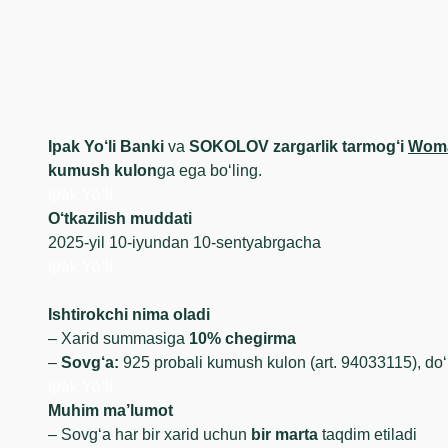
Ipak Yo‘li Banki
va
SOKOLOV zargarlik tarmog‘i
Woma
kumush kulon
ga ega bo‘ling.
Ipak Yo‘li
O‘tkazilish muddati
2025-yil 10-iyundan 10-sentyabrgacha
Ipak Yo‘li
Ishtirokchi nima oladi
– Xarid summasiga
10% chegirma
–
Sovg‘a:
925 probali kumush kulon (art. 94033115), do‘
Ipak Yo‘li
Muhim ma’lumot
– Sovg‘a har bir xarid uchun
bir marta
taqdim etiladi