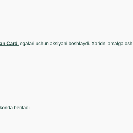
n Card
.
egalari uchun aksiyani boshlaydi. Xaridni amalga osh
konda beriladi