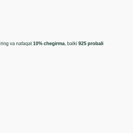
iring va nafaqat
10% chegirma
, balki
925 probali