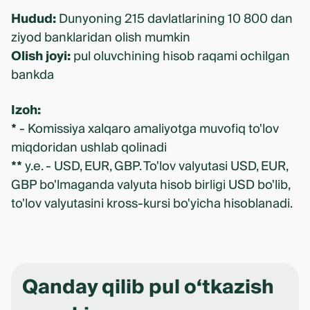
Hudud:
Dunyoning 215 davlatlarining 10 800 dan
ziyod banklaridan olish mumkin
Olish joyi:
pul oluvchining hisob raqami ochilgan
bankda
Izoh:
*
- Komissiya xalqaro amaliyotga muvofiq to'lov
miqdoridan ushlab qolinadi
**
y.e. - USD, EUR, GBP. To'lov valyutasi USD, EUR,
GBP bo'lmaganda valyuta hisob birligi USD bo'lib,
to'lov valyutasini kross-kursi bo'yicha hisoblanadi.
Qanday qilib pul o‘tkazish