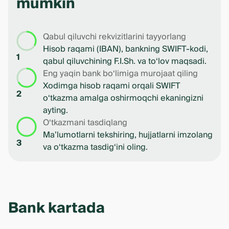
mumkin
Qabul qiluvchi rekvizitlarini tayyorlang
Hisob raqami (IBAN), bankning SWIFT-kodi,
1
qabul qiluvchining F.I.Sh. va to‘lov maqsadi.
Eng yaqin bank bo‘limiga murojaat qiling
Xodimga hisob raqami orqali SWIFT
2
o‘tkazma amalga oshirmoqchi ekaningizni
ayting.
O‘tkazmani tasdiqlang
Ma’lumotlarni tekshiring, hujjatlarni imzolang
3
va o‘tkazma tasdig‘ini oling.
Bank kartada