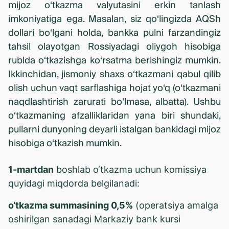
mijoz o‘tkazma valyutasini erkin tanlash
imkoniyatiga ega. Masalan, siz qo‘lingizda AQSh
dollari bo‘lgani holda, bankka pulni farzandingiz
tahsil olayotgan Rossiyadagi oliygoh hisobiga
rublda o‘tkazishga ko‘rsatma berishingiz mumkin.
Ikkinchidan, jismoniy shaxs o‘tkazmani qabul qilib
olish uchun vaqt sarflashiga hojat yo‘q (o‘tkazmani
naqdlashtirish zarurati bo‘lmasa, albatta). Ushbu
o‘tkazmaning afzalliklaridan yana biri shundaki,
pullarni dunyoning deyarli istalgan bankidagi mijoz
hisobiga o‘tkazish mumkin.
1-martdan
boshlab o‘tkazma uchun komissiya
quyidagi miqdorda belgilanadi:
o‘tkazma summasining 0,5%
(operatsiya amalga
oshirilgan sanadagi Markaziy bank kursi