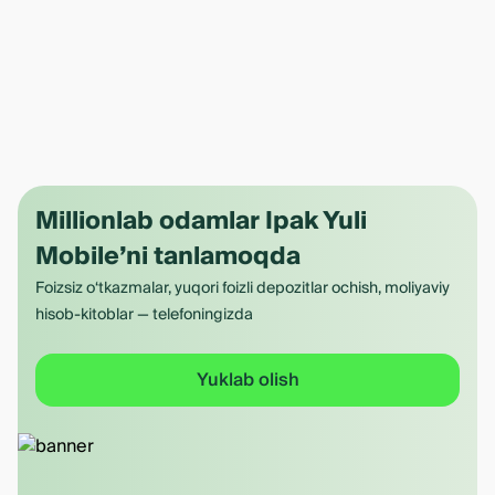
Millionlab odamlar Ipak Yuli
Mobile’ni tanlamoqda
Foizsiz o‘tkazmalar, yuqori foizli depozitlar ochish, moliyaviy
hisob-kitoblar — telefoningizda
Yuklab olish