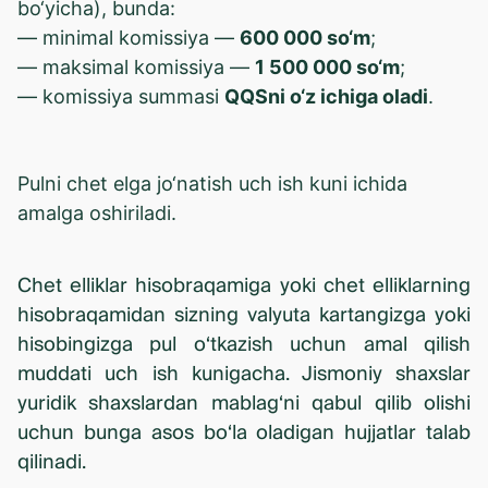
bo‘yicha), bunda:
— minimal komissiya —
600 000 so‘m
;
— maksimal komissiya —
1 500 000 so‘m
;
— komissiya summasi
QQSni o‘z ichiga oladi
.
Pulni chet elga jo‘natish uch ish kuni ichida
amalga oshiriladi.
Chet elliklar hisobraqamiga yoki chet elliklarning
hisobraqamidan sizning valyuta kartangizga yoki
hisobingizga pul o‘tkazish uchun amal qilish
muddati uch ish kunigacha. Jismoniy shaxslar
yuridik shaxslardan mablag‘ni qabul qilib olishi
uchun bunga asos bo‘la oladigan hujjatlar talab
qilinadi.