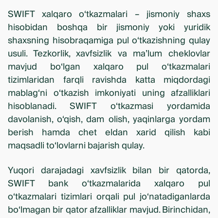
SWIFT xalqaro o‘tkazmalari – jismoniy shaxs
hisobidan boshqa bir jismoniy yoki yuridik
shaxsning hisobraqamiga pul o‘tkazishning qulay
usuli. Tezkorlik, xavfsizlik va ma’lum cheklovlar
mavjud bo‘lgan xalqaro pul o‘tkazmalari
tizimlaridan farqli ravishda katta miqdordagi
mablag‘ni o‘tkazish imkoniyati uning afzalliklari
hisoblanadi. SWIFT o‘tkazmasi yordamida
davolanish, o‘qish, dam olish, yaqinlarga yordam
berish hamda chet eldan xarid qilish kabi
maqsadli to‘lovlarni bajarish qulay.
Yuqori darajadagi xavfsizlik bilan bir qatorda,
SWIFT bank o‘tkazmalarida xalqaro pul
o‘tkazmalari tizimlari orqali pul jo‘natadiganlarda
bo‘lmagan bir qator afzalliklar mavjud. Birinchidan,