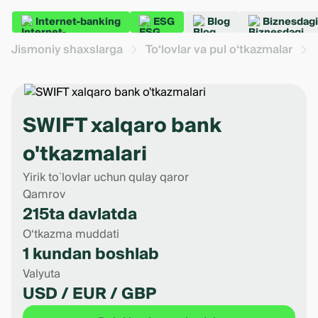
Internet-banking
ESG
Blog
Biznesdagi
Jismoniy shaxslarga
To‘lovlar va pul o‘tkazmalar
SWIFT xalqaro bank
o'tkazmalari
Yirik to`lovlar uchun qulay qaror
Qamrov
215ta davlatda
O‘tkazma muddati
1 kundan boshlab
Valyuta
USD / EUR / GBP