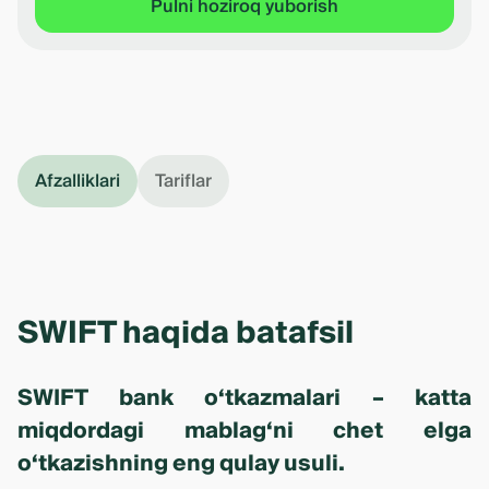
Pulni hoziroq yuborish
Afzalliklari
Tariflar
SWIFT haqida batafsil
SWIFT bank o‘tkazmalari – katta
miqdordagi mablag‘ni chet elga
o‘tkazishning eng qulay usuli.