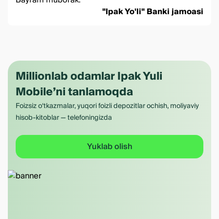
Bayram muborak.
"Ipak Yo'li" Banki jamoasi
Millionlab odamlar Ipak Yuli
Mobile’ni tanlamoqda
Foizsiz o‘tkazmalar, yuqori foizli depozitlar ochish, moliyaviy
hisob-kitoblar — telefoningizda
Yuklab olish