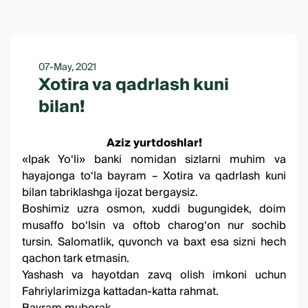
07-May, 2021
Xotira va qadrlash kuni
bilan!
Aziz yurtdoshlar!
«
Ipak
Yo
‘
li
»
banki
nomidan
sizlarni
muhim
va
hayajonga
to
‘
la
bayram
– Xotira va qadrlash kuni
bilan
tabriklashga
ijozat
bergaysiz
.
Boshimiz uzra osmon, xuddi bugungidek, doim
musaffo bo‘lsin va oftob charog‘on nur sochib
tursin. Salomatlik, quvonch va baxt esa sizni hech
qachon tark etmasin.
Yashash va hayotdan zavq olish imkoni uchun
Fahriylarimizga kattadan-katta rahmat.