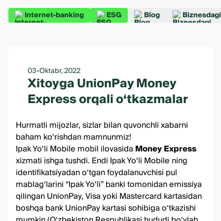
Internet-banking
ESG
Blog
Biznesdagi
03-Oktabr, 2022
Xitoyga UnionPay Money
Express orqali o‘tkazmalar
Hurmatli mijozlar, sizlar bilan quvonchli xabarni
baham ko‘rishdan mamnunmiz!
Ipak Yo‘li Mobile mobil ilovasida
Money Express
xizmati ishga tushdi. Endi
Ipak Yo‘li Mobile
ning
identifikatsiyadan o‘tgan foydalanuvchisi pul
mablag‘larini “Ipak Yo‘li” banki tomonidan emissiya
qilingan UnionPay, Visa yoki Mastercard kartasidan
boshqa bank UnionPay kartasi sohibiga o‘tkazishi
mumkin (O‘zbekiston Respublikasi hududi bo‘ylab