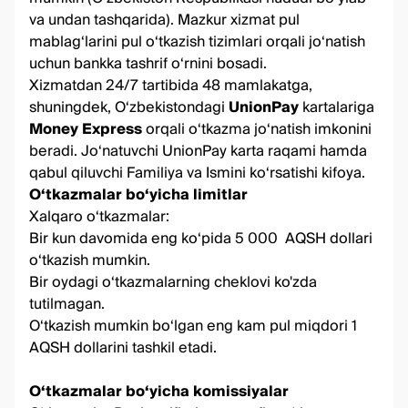
va undan tashqarida). Mazkur xizmat pul
mablag‘larini pul o‘tkazish tizimlari orqali jo‘natish
uchun bankka tashrif o‘rnini bosadi.
Xizmatdan 24/7 tartibida 48 mamlakatga,
shuningdek, O‘zbekistondagi
UnionPay
kartalariga
Money Express
orqali o‘tkazma jo‘natish imkonini
beradi. Jo‘natuvchi UnionPay karta raqami hamda
qabul qiluvchi Familiya va Ismini ko‘rsatishi kifoya.
O‘tkazmalar bo‘yicha limitlar
Xalqaro o‘tkazmalar:
Bir kun davomida eng ko‘pida 5 000 AQSH dollari
o‘tkazish mumkin.
Bir oydagi o‘tkazmalarning cheklovi ko'zda
tutilmagan.
O‘tkazish mumkin bo‘lgan eng kam pul miqdori 1
AQSH dollarini tashkil etadi.
O‘tkazmalar bo‘yicha komissiyalar