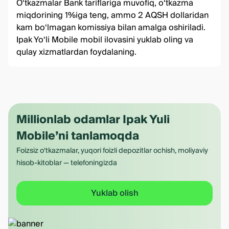
O‘tkazmalar Bank tariflariga muvofiq, o‘tkazma
miqdorining 1%iga teng, ammo 2 AQSH dollaridan
kam bo‘lmagan komissiya bilan amalga oshiriladi.
Ipak Yo‘li Mobile
mobil ilovasini yuklab oling va
qulay xizmatlardan foydalaning.
Millionlab odamlar Ipak Yuli
Mobile’ni tanlamoqda
Foizsiz o‘tkazmalar, yuqori foizli depozitlar ochish, moliyaviy
hisob-kitoblar — telefoningizda
Yuklab olish