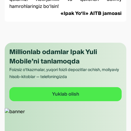
hamrohlaringiz bo‘lsin!
«Ipak Yo‘li» AITB jamoasi
Millionlab odamlar Ipak Yuli
Mobile’ni tanlamoqda
Foizsiz o‘tkazmalar, yuqori foizli depozitlar ochish, moliyaviy
hisob-kitoblar — telefoningizda
Yuklab olish