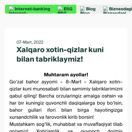
Internet-banking
ESG
Blog
Biznesdagi
07-Mart, 2022
Xalqaro xotin-qizlar kuni
bilan tabriklaymiz!
Muhtaram ayollar!
Go‘zal bahor ayyomi – 8–Mart – Xalqaro xotin–
qizlar kuni munosabati bilan samimiy tabriklarimizni
qabul qiling! Barcha orzularingiz amalga oshsin va
har bir kuningiz quvonchli daqiqalarga boy bo‘lsin,
bahor gullari ifori bilan birga hayotingizga
xursandchilik va farovonlik kirib borsin!
Mustahkam sog‘lik, muhabbat va muvaffaqiyat tilab
qolamiz! Xotirjamlik va quvonch doimiy