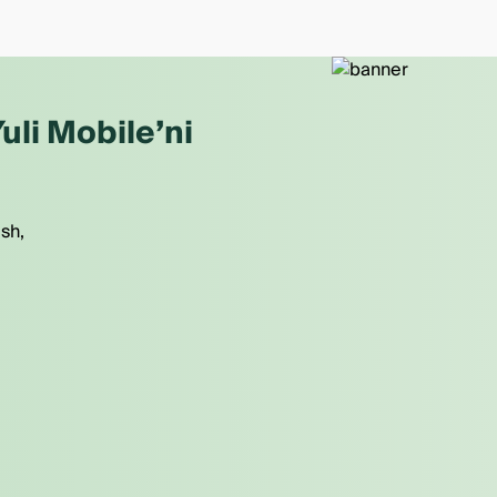
uli Mobile’ni
ish,