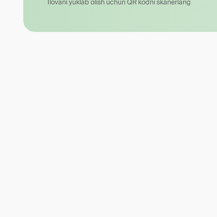
Ilovani yuklab olish uchun QR kodni skanerlang