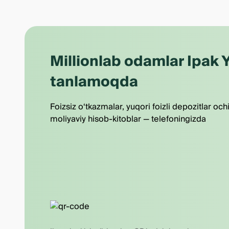
Millionlab odamlar Ipak Y
tanlamoqda
Foizsiz o‘tkazmalar, yuqori foizli depozitlar och
moliyaviy hisob-kitoblar — telefoningizda