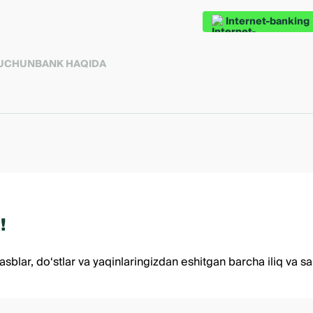
Internet-banking
 UCHUN
BANK HAQIDA
!
r, do‘stlar va yaqinlaringizdan eshitgan barcha iliq va sami