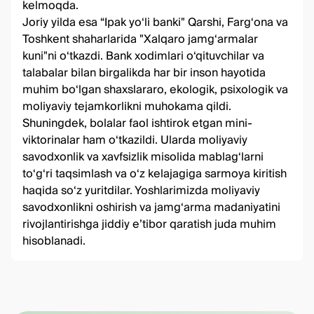
kelmoqda.
Joriy yilda esa “Ipak yo‘li banki" Qarshi, Farg‘ona va
Toshkent shaharlarida "Xalqaro jamg‘armalar
kuni"ni o‘tkazdi. Bank xodimlari o‘qituvchilar va
talabalar bilan birgalikda har bir inson hayotida
muhim boʻlgan shaxslararo, ekologik, psixologik va
moliyaviy tejamkorlikni muhokama qildi.
Shuningdek, bolalar faol ishtirok etgan mini-
viktorinalar ham o‘tkazildi. Ularda moliyaviy
savodxonlik va xavfsizlik misolida mablag‘larni
to‘g‘ri taqsimlash va o‘z kelajagiga sarmoya kiritish
haqida so‘z yuritdilar. Yoshlarimizda moliyaviy
savodxonlikni oshirish va jamg‘arma madaniyatini
rivojlantirishga jiddiy e’tibor qaratish juda muhim
hisoblanadi.