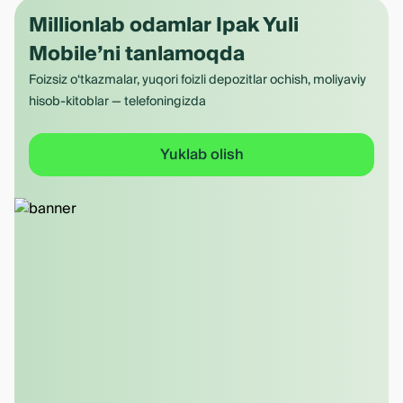
Millionlab odamlar Ipak Yuli
Mobile’ni tanlamoqda
Foizsiz o‘tkazmalar, yuqori foizli depozitlar ochish, moliyaviy
hisob-kitoblar — telefoningizda
Yuklab olish