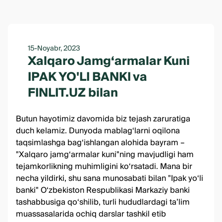
15-Noyabr, 2023
Xalqaro Jamg‘armalar Kuni
IPAK YO'LI BANKI va
FINLIT.UZ bilan
Butun hayotimiz davomida biz tejash zaruratiga
duch kelamiz. Dunyoda mablag‘larni oqilona
taqsimlashga bag‘ishlangan alohida bayram –
"Xalqaro jamg‘armalar kuni"ning mavjudligi ham
tejamkorlikning muhimligini ko‘rsatadi. Mana bir
necha yildirki, shu sana munosabati bilan "Ipak yo‘li
banki"
O‘zbekiston Respublikasi Markaziy banki
tashabbusiga qo‘shilib, turli hududlardagi ta’lim
muassasalarida ochiq darslar tashkil etib