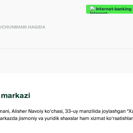
Internet-banking
 UCHUN
BANK HAQIDA
i markazi
umani, Alisher Navoiy ko‘chasi, 33-uy manzilida joylashgan “
arkazda jismoniy va yuridik shaxslar ham xizmat ko‘rsatishla