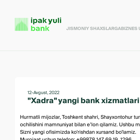
JISMONIY SHAXSLARGA
BIZNES
12-Avgust, 2022
"Xadra" yangi bank xizmatlar
Hurmatli mijozlar, Toshkent shahri, Shayxontohur t
ochilishini mamnuniyat bilan e’lon qilamiz. Ushbu m
Sizni yangi ofisimizda ko'rishdan xursand bo'lamiz.
Murojaat uchun telefon: +99878 147 69 19, 1296.