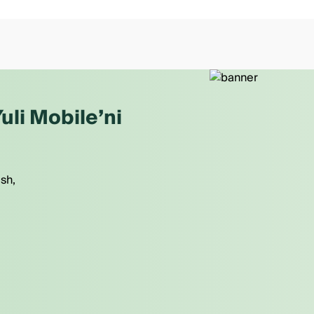
uli Mobile’ni
ish,