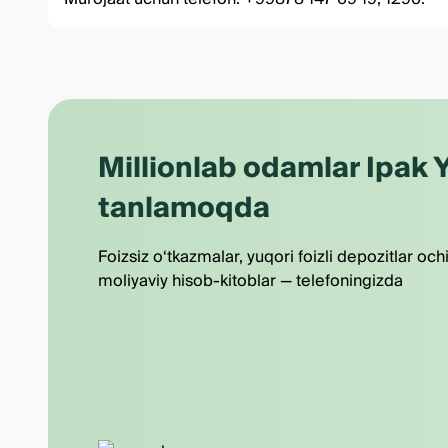
Millionlab odamlar Ipak Y
tanlamoqda
Foizsiz o‘tkazmalar, yuqori foizli depozitlar och
moliyaviy hisob-kitoblar — telefoningizda