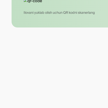
Ilovani yuklab olish uchun QR kodni skanerlang