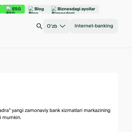
ESG
Blog
Biznesdagi ayollar
Internet-banking
O'zb
Xadra” yangi zamonaviy bank xizmatlari markazining
ri mumkin.