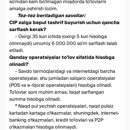
so'mdan kam bo'lmagan miqdorda to'lovlarni
amalga oshirish lozim.
Tez-tez beriladigan savollar:
CIP zalga bepul tashrif buyurish uchun qancha
sarflash kerak?
- Oxirgi 35 kun ichida (oxirgi 5 kun hisobga
olinmaydi) umumiy 6 000 000 so'm sarflash talab
etiladi.
Qanday operatsiyalar to'lov sifatida hisobga
olinadi?
- Savdo tarmoqlaridagi va internetdagi barcha
operatsiyalar, shu jumladan xalqaro operatsiyalar
(POS va e-tijorat operatsiyalari) hisobga olinadi.
To'lovlar soni muhim emas, faqat sarflangan
summa hisobga olinadi.
*
Naqd pul yechish operatsiyalari, naqd pulsiz
kartadan kartaga o'tkazmalar, shuningdek, internet-
banking o'tkazmalari, kredit to'lovlari va P2P
o'tkazmalari hisobga olinmaydi.