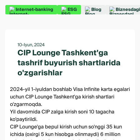
Internet-banking
ESG
Blog
Biznesdagi
10-Iyun, 2024
CIP Lounge Tashkent'ga
tashrif buyurish shartlarida
o'zgarishlar
2024-yil 1-iyuldan boshlab Visa Infinite karta egalari
uchun CIP Lounge Tashkent'ga kirish shartlari
o'zgarmoqda.
Yil davomida CIP zalga kirish soni 10 tagacha
ko'paytirildi.
CIP Lounge'ga bepul kirish uchun so'nggi 35 kun
ichida (oxirgi 5 kun hisobga olinmaydi) 6 million