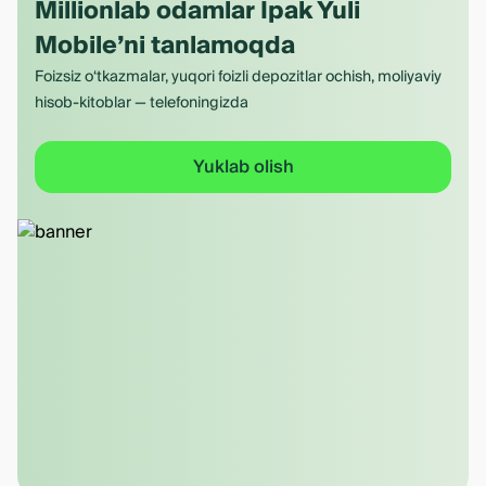
Millionlab odamlar Ipak Yuli
Mobile’ni tanlamoqda
Foizsiz o‘tkazmalar, yuqori foizli depozitlar ochish, moliyaviy
hisob-kitoblar — telefoningizda
Yuklab olish