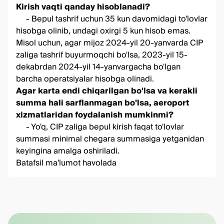
Kirish vaqti qanday hisoblanadi?
- Bepul tashrif uchun 35 kun davomidagi to'lovlar
hisobga olinib, undagi oxirgi 5 kun hisob emas.
Misol uchun, agar mijoz 2024-yil 20-yanvarda CIP
zaliga tashrif buyurmoqchi bo'lsa, 2023-yil 15-
dekabrdan 2024-yil 14-yanvargacha bo'lgan
barcha operatsiyalar hisobga olinadi.
Agar karta endi chiqarilgan bo'lsa va kerakli
summa hali sarflanmagan bo'lsa, aeroport
xizmatlaridan foydalanish mumkinmi?
- Yo'q, CIP zaliga bepul kirish faqat to'lovlar
summasi minimal chegara summasiga yetganidan
keyingina amalga oshiriladi.
Batafsil ma'lumot
havolada