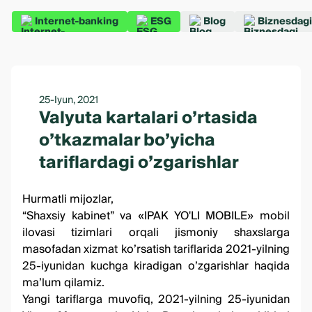
Internet-banking
ESG
Blog
Biznesdagi
25-Iyun, 2021
Valyuta kartalari o’rtasida
o’tkazmalar bo’yicha
tariflardagi o’zgarishlar
Hurmatli mijozlar,
“Shaxsiy kabinet” va «IPAK YO'LI MOBILE» mobil
ilovasi tizimlari orqali jismoniy shaxslarga
masofadan xizmat ko’rsatish tariflarida 2021-yilning
25-iyunidan kuchga kiradigan o’zgarishlar haqida
ma’lum qilamiz.
Yangi
tariflarga
muvofiq, 2021-yilning 25-iyunidan