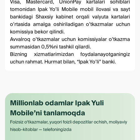
Visa, Mastercard, UnionPay kartalari sohiblari
tomonidan Ipak Yo’li Mobile mobil ilovasi va sayt
bankidagi Shaxsiy kabinet orqali valyuta kartalari
o’rtasida amalga oshiriladigan o’tkazmalar uchun
komissiya bekor qilindi.
Avvalroq o’tkazmalar uchun komissiyalar o’tkazma
summasidan 0,5%ni tashkil qilardi.
Bizning xizmatlarimizdan foydalanayotganingiz
uchun rahmat. Hurmat bilan, “Ipak Yo’li” banki.
Millionlab odamlar Ipak Yuli
Mobile’ni tanlamoqda
Foizsiz o‘tkazmalar, yuqori foizli depozitlar ochish, moliyaviy
hisob-kitoblar — telefoningizda