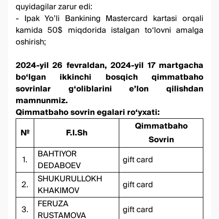
quyidagilar zarur edi:
- Ipak Yo’li Bankining Mastercard kartasi orqali
kamida 50$ miqdorida istalgan to‘lovni amalga
oshirish;
2024-yil 26 fevraldan, 2024-yil 17 martgacha
bo‘lgan ikkinchi bosqich qimmatbaho
sovrinlar g‘oliblarini e’lon qilishdan
mamnunmiz.
Qimmatbaho sovrin egalari ro‘yxati:
Qimmatbaho
№
F.I.Sh
Sovrin
BAHTIYOR
1.
gift card
DEDABOEV
SHUKURULLOKH
2.
gift card
KHAKIMOV
FERUZA
3.
gift card
RUSTAMOVA