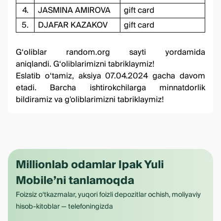
4.
JASMINA AMIROVA
gift card
5.
DJAFAR KAZAKOV
gift card
G‘oliblar
random.org
sayti yordamida
aniqlandi. G‘oliblarimizni tabriklaymiz!
Eslatib o‘tamiz, aksiya 07.04.2024 gacha davom
etadi. Barcha ishtirokchilarga minnatdorlik
bildiramiz va g'oliblarimizni tabriklaymiz!
Millionlab odamlar Ipak Yuli
Mobile’ni tanlamoqda
Foizsiz o‘tkazmalar, yuqori foizli depozitlar ochish, moliyaviy
hisob-kitoblar — telefoningizda