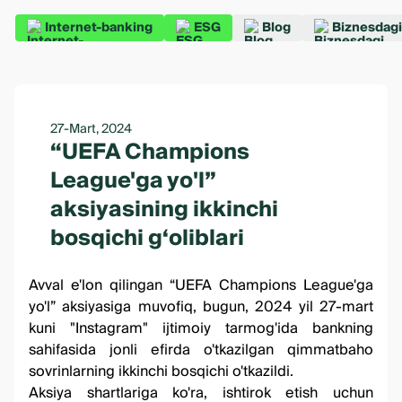
Internet-banking
ESG
Blog
Biznesdagi
27-Mart, 2024
“UEFA Champions
League'ga yo'l”
aksiyasining ikkinchi
bosqichi g‘oliblari
Avval e'lon qilingan
“UEFA Champions League'ga
yo'l” aksiyasiga
muvofiq, bugun, 2024 yil 27-mart
kuni
"Instagram" ijtimoiy tarmog'ida
bankning
sahifasida jonli efirda o'tkazilgan qimmatbaho
sovrinlarning ikkinchi bosqichi o'tkazildi.
Aksiya shartlariga ko'ra, ishtirok etish uchun