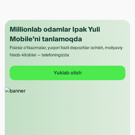
Millionlab odamlar Ipak Yuli
Mobile’ni tanlamoqda
Foizsiz o‘tkazmalar, yuqori foizli depozitlar ochish, moliyaviy
hisob-kitoblar — telefoningizda
Yuklab olish