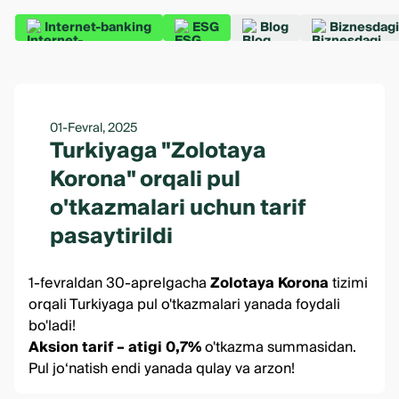
Internet-banking
ESG
Blog
Biznesdagi
01-Fevral, 2025
Turkiyaga "Zolotaya
Korona" orqali pul
o'tkazmalari uchun tarif
pasaytirildi
1-fevraldan 30-aprelgacha
Zolotaya Korona
tizimi
orqali Turkiyaga pul o'tkazmalari yanada foydali
bo'ladi!
Aksion tarif – atigi 0,7%
o'tkazma summasidan.
Pul jo‘natish endi yanada qulay va arzon!