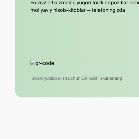
Foizsiz o‘tkazmalar, yuqori foizli depozitlar och
moliyaviy hisob-kitoblar — telefoningizda
Ilovani yuklab olish uchun QR kodni skanerlang