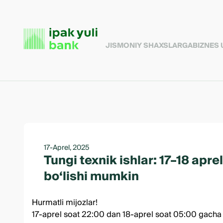
JISMONIY SHAXSLARGA
BIZNES
17-Aprel, 2025
Tungi texnik ishlar: 17–18 apre
bo‘lishi mumkin
Hurmatli mijozlar!
17-aprel soat 22:00 dan 18-aprel soat 05:00 gacha te