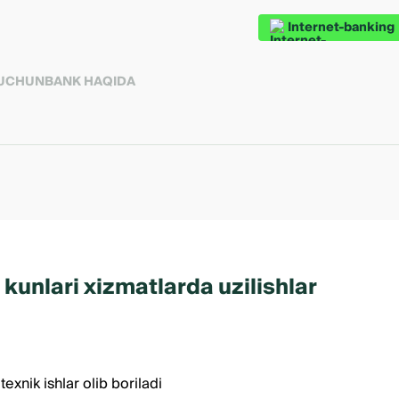
Internet-banking
 UCHUN
BANK HAQIDA
l kunlari xizmatlarda uzilishlar
xnik ishlar olib boriladi