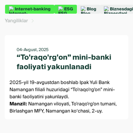
Internet-banking
ESG
Blog
Biznesdagi
Yangiliklar
04-Avgust, 2025
“To'raqo'rg'on” mini-banki
faoliyati yakunlanadi
2025-yil 19-avgustdan boshlab Ipak Yuli Bank
Namangan filiali huzuridagi “To'raqo'rg'on” mini-
banki faoliyatini yakunlaydi.
Manzil:
Namangan viloyati, To'raqo'rg'on tumani,
Birlashgan MFY, Namangan ko‘chasi, 2-uy.