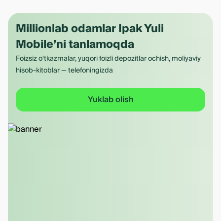
Millionlab odamlar Ipak Yuli
Mobile’ni tanlamoqda
Foizsiz o‘tkazmalar, yuqori foizli depozitlar ochish, moliyaviy
hisob-kitoblar — telefoningizda
Yuklab olish