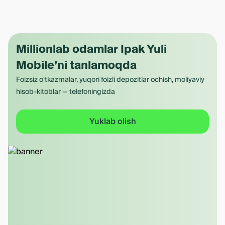
Millionlab odamlar Ipak Yuli
Mobile’ni tanlamoqda
Foizsiz o‘tkazmalar, yuqori foizli depozitlar ochish, moliyaviy
hisob-kitoblar — telefoningizda
Yuklab olish