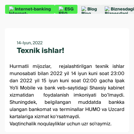
Internet-banking
ESG
Blog
Biznesdagi
14-Iyun, 2022
Texnik ishlar!
Hurmatli mijozlar, rejalashtirilgan texnik ishlar
munosabati bilan 2022 yil 14 iyun kuni soat 23:00
dan 2022 yil 15 iyun kuni soat 02:00 gacha Ipak
Yo'li Mobile va bank veb-saytidagi Shaxsiy kabinet
xizmatidan foydalanish imkoniyati bo’lmaydi.
Shuningdek, belgilangan muddatda bankka
ulangan bankomat va terminallar HUMO va Uzcard
kartalariga xizmat ko‘rsatmaydi.
Vaqtinchalik noqulayliklar uchun uzr so'raymiz.