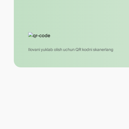
Ilovani yuklab olish uchun QR kodni skanerlang