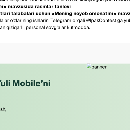
rim» mavzusida rasmlar tanlovi
 yurtlari talabalari uchun «Mening noyob omonatim» mavzu
lar o'zlarining ishlarini Telegram orqali
@IpakContest
ga yub
gan qiziqarli, personal sovg‘alar kutmoqda.
uli Mobile’ni
ish,