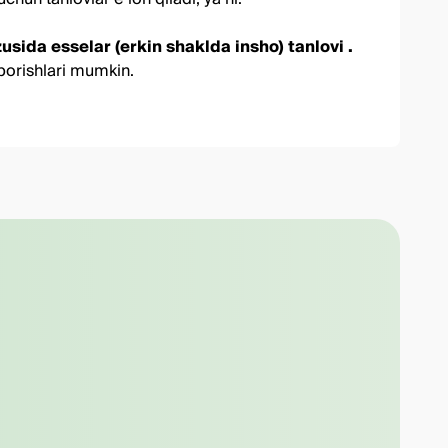
sida esselar (erkin shaklda insho) tanlovi .
orishlari mumkin.