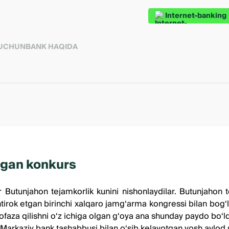
Internet-banking
 UCHUN
BANK HAQIDA
ngan konkurs
Butunjahon tejamkorlik kunini nishonlaydilar. Butunjahon te
irok etgan birinchi xalqaro jamg‘arma kongressi bilan bog‘liq
faza qilishni o‘z ichiga olgan g‘oya ana shunday paydo bo‘ld
arkaziy bank tashabbusi bilan o‘sib kelayotgan yosh avlod uch