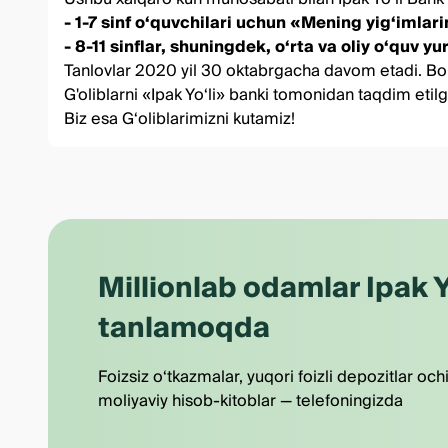
- 1-7 sinf o‘quvchilari uchun «Mening yig‘imla
- 8-11 sinflar, shuningdek, o‘rta va oliy o‘quv
Tanlovlar 2020 yil 30 oktabrgacha davom etadi. Bola
G'oliblarni «Ipak Yo‘li» banki tomonidan taqdim etil
Biz esa G‘oliblarimizni kutamiz!
Millionlab odamlar Ipak Y
tanlamoqda
Foizsiz o‘tkazmalar, yuqori foizli depozitlar och
moliyaviy hisob-kitoblar — telefoningizda