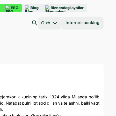
ESG
Blog
Biznesdagi ayollar
Internet-banking
O'zb
jamkorlik kunining tarixi 1924 yilda Milanda bo‘lib
. Nafaqat pulni iqtisod qilish va tejashni, balki vaqt
i.
un tanlovlar e’lon qiladi, ya’ni: