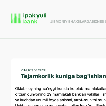
JISMONIY SHAXSLARGA
BIZNES
20-Oktabr, 2020
Tejamkorlik kuniga bag'ishla
Oktabr oyining so‘nggi kunida ko‘plab mamlakatlar 
o‘tgan dunyoning 29 mamlakati banklari vakillari isht
va kuchdan unumli foydalanishni, atrof-muhitni muho
Ushbu xalqaro kun munosabati bilan Ipak Yo‘li Bank M