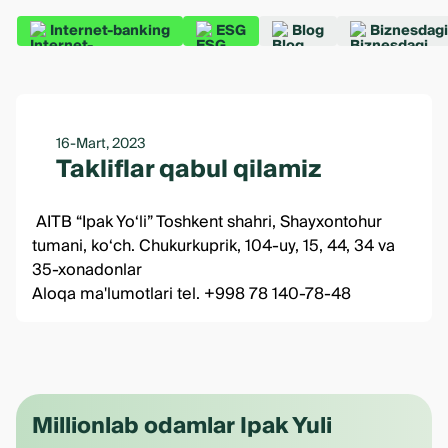
Internet-banking
ESG
Blog
Biznesdagi
16-Mart, 2023
Takliflar qabul qilamiz
AITB “Ipak Yo‘li” Toshkent shahri, Shayxontohur
tumani, ko‘ch. Chukurkuprik, 104-uy, 15, 44, 34 va
35-xonadonlar
Aloqa ma'lumotlari tel. +998 78 140-78-48
Millionlab odamlar Ipak Yuli