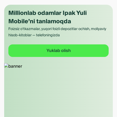
Millionlab odamlar Ipak Yuli
Mobile’ni tanlamoqda
Foizsiz o‘tkazmalar, yuqori foizli depozitlar ochish, moliyaviy
hisob-kitoblar — telefoningizda
Yuklab olish