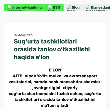
Internet-banking
ESG
Blog
Biznesdagi
07-May, 2021
Sug‘urta tashkilotlari
orasida tanlov o‘tkazilishi
haqida e'lon
E'LON
AITB «Ipak Yo'li» mulkni va avtotransport
vositalarini, hamda bank mansabdor shaxslari
javobgarligini ixtiyoriy
sug‘urta shartnomasini tuzish uchun, sug‘urta
tashkilotlari orasida tanlov o‘tkazilishini
ma'lum qiladi