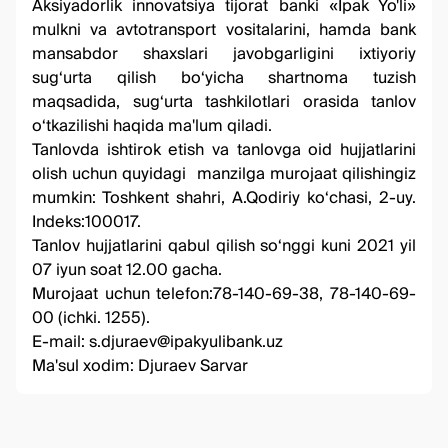
Aksiyadorlik innovatsiya tijorat banki «Ipak Yo'li»
mulkni va avtotransport vositalarini, hamda bank
mansabdor shaxslari javobgarligini ixtiyoriy
sug‘urta qilish bo‘yicha shartnoma tuzish
maqsadida, sug‘urta tashkilotlari orasida tanlov
o‘tkazilishi haqida ma'lum qiladi.
Tanlovda ishtirok etish va tanlovga oid hujjatlarini
olish uchun quyidagi manzilga murojaat qilishingiz
mumkin: Toshkent shahri, A.Qodiriy ko‘chasi, 2-uy.
Indeks:100017.
Tanlov hujjatlarini qabul qilish so‘nggi kuni 2021 yil
07 iyun soat 12.00 gacha.
Murojaat uchun telefon:
78-140-69-38
,
78-140-69-
00
(ichki. 1255).
E-mail:
s.djuraev@ipakyulibank.uz
Ma'sul xodim: Djuraev Sarvar