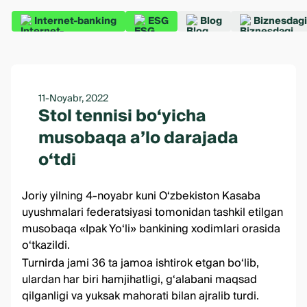
Internet-banking
ESG
Blog
Biznesdagi
11-Noyabr, 2022
Stol tennisi bo‘yicha
musobaqa a’lo darajada
o‘tdi
Joriy yilning 4-noyabr kuni O‘zbekiston Kasaba
uyushmalari federatsiyasi tomonidan tashkil etilgan
musobaqa «Ipak Yo‘li» bankining xodimlari orasida
o‘tkazildi.
Turnirda jami 36 ta jamoa ishtirok etgan bo‘lib,
ulardan har biri hamjihatligi, g‘alabani maqsad
qilganligi va yuksak mahorati bilan ajralib turdi.