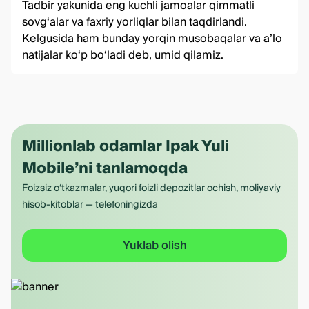
Tadbir yakunida eng kuchli jamoalar qimmatli
sovg‘alar va faxriy yorliqlar bilan taqdirlandi.
Kelgusida ham bunday yorqin musobaqalar va a’lo
natijalar ko‘p bo‘ladi deb, umid qilamiz.
Millionlab odamlar Ipak Yuli
Mobile’ni tanlamoqda
Foizsiz o‘tkazmalar, yuqori foizli depozitlar ochish, moliyaviy
hisob-kitoblar — telefoningizda
Yuklab olish