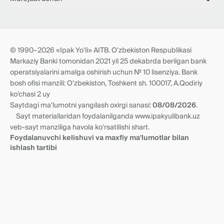
Bo‘sh ish o‘rinlari
Filiallar
Bank bilan aloqa
Tariflar
📥 Boshqaruv Raisining virtual qabulxonasi
Hujjatlar
Korrupsiyaga qarshi kurashish virtual qabulxonasi
Norezident anketasi
Tranzit hisobraqamlari
© 1990–2026 «Ipak Yo'li» AITB. O'zbekiston Respublikasi
Yangiliklar
Vakillik munosabatlari
Markaziy Banki tomonidan 2021 yil 25 dekabrda berilgan bank
Rekvizitlar va filiallar
operatsiyalarini amalga oshirish uchun № 10 lisenziya. Bank
bosh ofisi manzili: O'zbekiston, Toshkent sh. 100017, A.Qodiriy
ko'chasi 2 uy
Saytdagi ma'lumotni yangilash oxirgi sanasi:
08/08/2026
.
Sayt materiallaridan foydalanilganda www.ipakyulibank.uz
veb-sayt manziliga havola ko'rsatilishi shart.
Foydalanuvchi kelishuvi va maxfiy ma'lumotlar bilan
ishlash tartibi