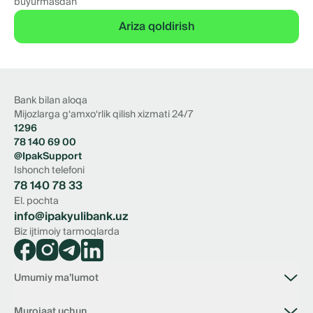
buyurmasdan
Ariza qoldirish
Bank bilan aloqa
Mijozlarga g‘amxo‘rlik qilish xizmati 24/7
1296
78 140 69 00
@IpakSupport
Ishonch telefoni
78 140 78 33
El. pochta
info@ipakyulibank.uz
Biz ijtimoiy tarmoqlarda
Umumiy ma’lumot
Bank haqida
Murojaat uchun