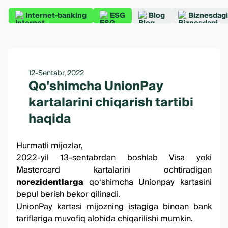
Internet-banking
ESG
Blog
Biznesdagi
12-Sentabr, 2022
Qo'shimcha UnionPay
kartalarini chiqarish tartibi
haqida
Hurmatli mijozlar,
2022-yil 13-sentabrdan boshlab Visa yoki
Mastercard kartalarini ochtiradigan
norezidentlarga
qo‘shimcha Unionpay kartasini
bepul berish bekor qilinadi.
UnionPay kartasi mijozning istagiga binoan
bank
tariflariga
muvofiq alohida chiqarilishi mumkin.