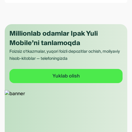
Millionlab odamlar Ipak Yuli
Mobile’ni tanlamoqda
Foizsiz o‘tkazmalar, yuqori foizli depozitlar ochish, moliyaviy
hisob-kitoblar — telefoningizda
Yuklab olish