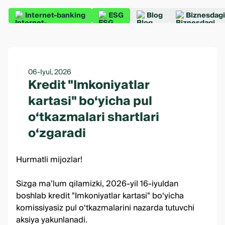
Internet-banking
ESG
Blog
Biznesdagi
06-Iyul, 2026
Kredit "Imkoniyatlar
kartasi" bo‘yicha pul
o‘tkazmalari shartlari
o‘zgaradi
Hurmatli mijozlar!
Sizga ma’lum qilamizki, 2026-yil 16-iyuldan
boshlab kredit "Imkoniyatlar kartasi" bo‘yicha
komissiyasiz pul o‘tkazmalarini nazarda tutuvchi
aksiya yakunlanadi.