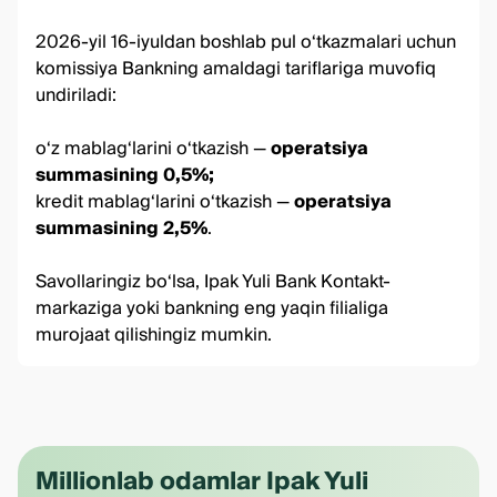
2026-yil 16-iyuldan boshlab pul o‘tkazmalari uchun
komissiya Bankning amaldagi tariflariga muvofiq
undiriladi:
o‘z mablag‘larini o‘tkazish —
operatsiya
summasining 0,5%;
kredit mablag‘larini o‘tkazish —
operatsiya
summasining 2,5%
.
Savollaringiz bo‘lsa, Ipak Yuli Bank Kontakt-
markaziga yoki bankning eng yaqin filialiga
murojaat qilishingiz mumkin.
Millionlab odamlar Ipak Yuli