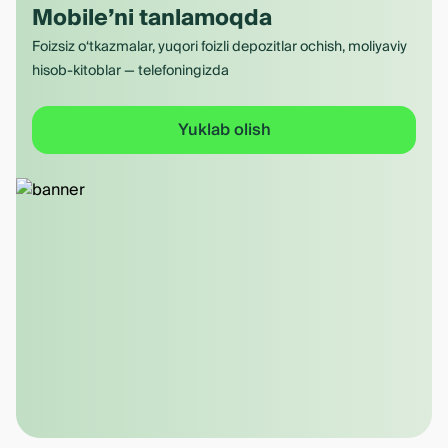
Mobile’ni tanlamoqda
Foizsiz o‘tkazmalar, yuqori foizli depozitlar ochish, moliyaviy
hisob-kitoblar — telefoningizda
Yuklab olish