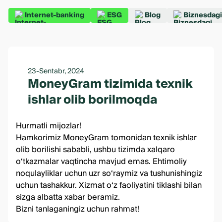
Internet-banking
ESG
Blog
Biznesdagi
23-Sentabr, 2024
MoneyGram tizimida texnik
ishlar olib borilmoqda
Hurmatli mijozlar!
Hamkorimiz MoneyGram tomonidan texnik ishlar
olib borilishi sababli, ushbu tizimda xalqaro
o‘tkazmalar vaqtincha mavjud emas. Ehtimoliy
noqulayliklar uchun uzr so‘raymiz va tushunishingiz
uchun tashakkur. Xizmat o‘z faoliyatini tiklashi bilan
sizga albatta xabar beramiz.
Bizni tanlaganingiz uchun rahmat!