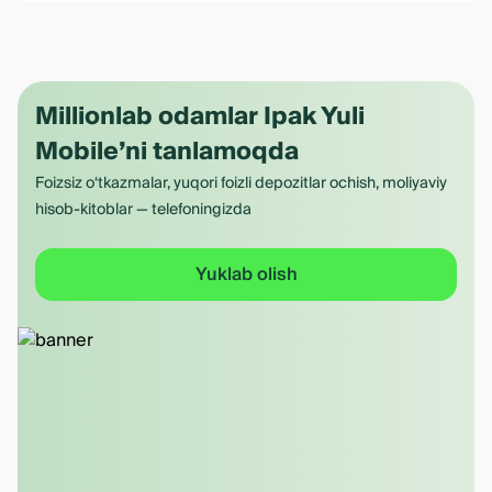
Millionlab odamlar Ipak Yuli
Mobile’ni tanlamoqda
Foizsiz o‘tkazmalar, yuqori foizli depozitlar ochish, moliyaviy
hisob-kitoblar — telefoningizda
Yuklab olish