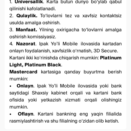
1.
Universallik
. Karta butun dunyo bo‘ylab qabul
qilinishi kafolatlanadi.
2.
Qulaylik.
To‘lovlarni tez va xavfsiz kontaktsiz
usulda amalga oshirish.
3.
Manfaat.
Yilning oxirigacha to‘lovlarni amalga
oshirish komissiyasiz.
4.
Nazorat
. Ipak Yo’li Mobile ilovasida kartadan
onlayn foydalanish, xavfsizlik o‘rnatish, 3D Secure.
Kartani ikki ko‘rinishda chiqarish mumkin:
Platinum
Light
,
Platinum Black
.
Mastercard
kartasiga qanday buyurtma berish
mumkin:
•
Onlayn
.
Ipak Yo’li Mobile
ilovasida yoki bank
saytidagi
Shaxsiy kabinet
orqali va kartani bank
ofisida yoki yetkazish xizmati orqali olishingiz
mumkin.
•
Oflayn
. Kartani bankning eng yaqin filialida
rasmiylashtirish va shu filialning o‘zidan olib ketish.