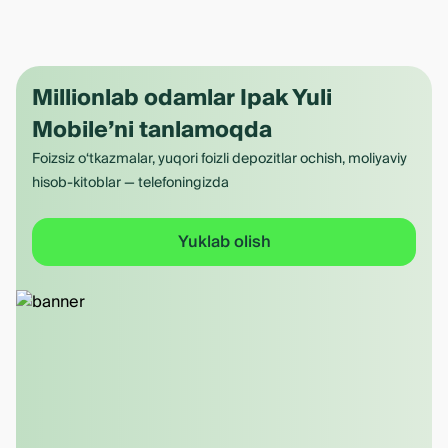
Millionlab odamlar Ipak Yuli
Mobile’ni tanlamoqda
Foizsiz o‘tkazmalar, yuqori foizli depozitlar ochish, moliyaviy
hisob-kitoblar — telefoningizda
Yuklab olish