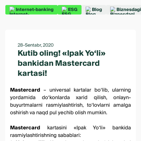
Internet-banking
ESG
Blog
Biznesdagi
28-Sentabr, 2020
Kutib oling! «Ipak Yo‘li»
bankidan Mastercard
kartasi!
Mastercard
– universal kartalar bo‘lib, ularning
yordamida do‘konlarda xarid qilish, onlayn-
buyurtmalarni rasmiylashtirish, to‘lovlarni amalga
oshirish va naqd pul yechib olish mumkin.
⠀
Mastercard
kartasini «Ipak Yo‘li» bankida
rasmiylashtirishning sabablari: