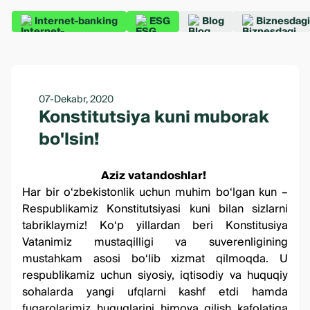
Internet-banking
ESG
Blog
Biznesdagi
07-Dekabr, 2020
Konstitutsiya kuni muborak
bo'lsin!
Aziz vatandoshlar!
Har bir o‘zbekistonlik uchun muhim bo‘lgan kun –
Respublikamiz Konstitutsiyasi kuni bilan sizlarni
tabriklaymiz! Ko‘p yillardan beri Konstitusiya
Vatanimiz mustaqilligi va suverenligining
mustahkam asosi bo‘lib xizmat qilmoqda. U
respublikamiz uchun siyosiy, iqtisodiy va huquqiy
sohalarda yangi ufqlarni kashf etdi hamda
fuqarolarimiz huquqlarini himoya qilish kafolatiga