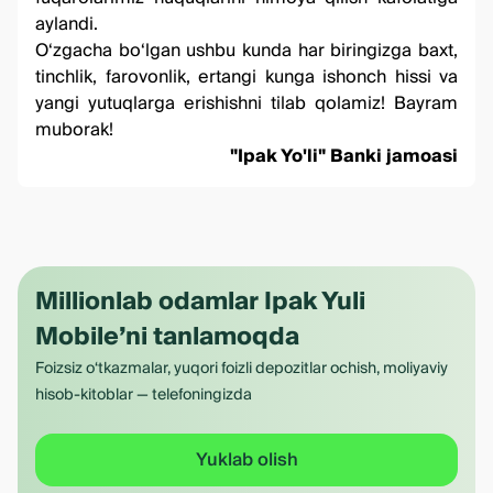
aylandi.⠀
O‘zgacha bo‘lgan ushbu kunda har biringizga baxt,
tinchlik, farovonlik, ertangi kunga ishonch hissi va
yangi yutuqlarga erishishni tilab qolamiz! Bayram
muborak!
"Ipak Yo'li" Banki jamoasi
Millionlab odamlar Ipak Yuli
Mobile’ni tanlamoqda
Foizsiz o‘tkazmalar, yuqori foizli depozitlar ochish, moliyaviy
hisob-kitoblar — telefoningizda
Yuklab olish