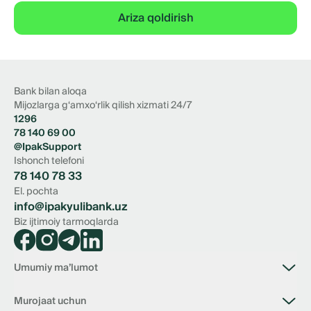
Ariza qoldirish
Bank bilan aloqa
Mijozlarga g‘amxo‘rlik qilish xizmati 24/7
1296
78 140 69 00
@IpakSupport
Ishonch telefoni
78 140 78 33
El. pochta
info@ipakyulibank.uz
Biz ijtimoiy tarmoqlarda
Umumiy ma’lumot
Bank haqida
Murojaat uchun
Bo‘sh ish o‘rinlari