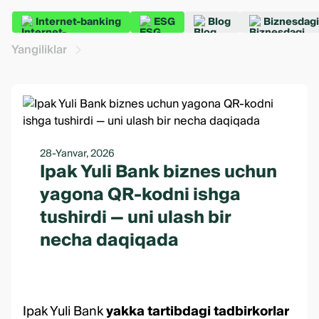
Internet-banking
ESG
Blog
Biznesdagi
Yangiliklar
28-Yanvar, 2026
Ipak Yuli Bank biznes uchun
yagona QR-kodni ishga
tushirdi — uni ulash bir
necha daqiqada
Ipak Yuli Bank
yakka tartibdagi tadbirkorlar