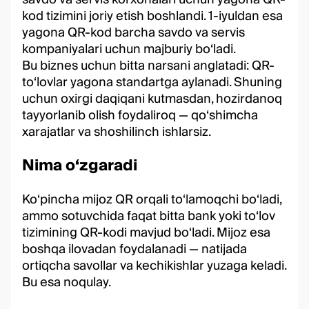
kod tizimini joriy etish boshlandi. 1-iyuldan esa
yagona QR-kod barcha savdo va servis
kompaniyalari uchun majburiy bo‘ladi.
Bu biznes uchun bitta narsani anglatadi: QR-
to‘lovlar yagona standartga aylanadi. Shuning
uchun oxirgi daqiqani kutmasdan, hozirdanoq
tayyorlanib olish foydaliroq — qo‘shimcha
xarajatlar va shoshilinch ishlarsiz.
Nima o‘zgaradi
Ko‘pincha mijoz QR orqali to‘lamoqchi bo‘ladi,
ammo sotuvchida faqat bitta bank yoki to‘lov
tizimining QR-kodi mavjud bo‘ladi. Mijoz esa
boshqa ilovadan foydalanadi — natijada
ortiqcha savollar va kechikishlar yuzaga keladi.
Bu esa noqulay.