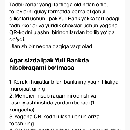
Tadbirkorlar yangi tartibga oldindan o‘tib,
to‘lovlarni qulay formatda bemalol qabul
qilishlari uchun, Ipak Yuli Bank yakka tartibdagi
tadbirkorlar va yuridik shaxslar uchun yagona
QR-kodni ulashni birinchilardan bo‘lib yo‘lga
qo‘ydi.
Ulanish bir necha daqiqa vaqt oladi.
Agar sizda Ipak Yuli Bankda
hisobraqami bo‘lmasa
1. Kerakli hujjatlar bilan bankning yaqin filialiga
murojaat qiling
2. Menejer hisob raqamini ochish va
rasmiylashtirishda yordam beradi (1
kungacha)
3. Yagona QR-kodni ulash uchun ariza
topshiring