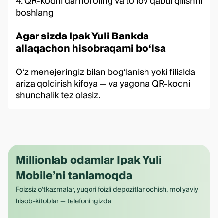
4. QR-kodni darhol oling va to‘lov qabul qilishni
boshlang
Agar sizda Ipak Yuli Bankda
allaqachon hisobraqami bo‘lsa
O‘z menejeringiz bilan bog‘lanish yoki filialda
ariza qoldirish kifoya — va yagona QR-kodni
shunchalik tez olasiz.
Millionlab odamlar Ipak Yuli
Mobile’ni tanlamoqda
Foizsiz o‘tkazmalar, yuqori foizli depozitlar ochish, moliyaviy
hisob-kitoblar — telefoningizda