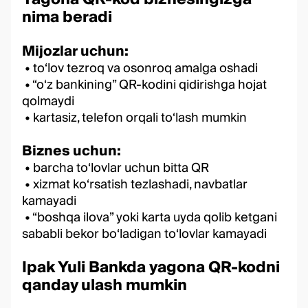
nima beradi
Mijozlar uchun:
• to‘lov tezroq va osonroq amalga oshadi
• “o‘z bankining” QR-kodini qidirishga hojat
qolmaydi
• kartasiz, telefon orqali to‘lash mumkin
Biznes uchun:
• barcha to‘lovlar uchun bitta QR
• xizmat ko‘rsatish tezlashadi, navbatlar
kamayadi
• “boshqa ilova” yoki karta uyda qolib ketgani
sababli bekor bo‘ladigan to‘lovlar kamayadi
Ipak Yuli Bankda yagona QR-kodni
qanday ulash mumkin