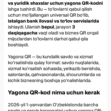
va yuridik shaxslar uchun yagona QR-kodni
ishga tushirdi. Bu — to‘lovlarni qabul qilish
uchun mo‘ljallangan universal QR bo‘lib,
istalgan bank ilovasi va to‘lov
servislarida
ishlaydi. Ulanish
bepul
, jarayon
3
daqiqagacha
vaqt oladi va biznes QR orqali
mijozlardan to‘lovlarni darhol qabul qila
boshlaydi.
Yagona QR — bu kundalik savdo va xizmat
ko‘rsatishda qulay format: savdo nuqtalarida,
xizmat ko‘rsatish sohasida, yetkazib berishda,
salonlarda, qahvaxonalarda, shourumlarda va
kichik biznesning boshqa yo‘nalishlarida.
Yagona QR-kod nima uchun kerak
2026-yil 1-yanvardan O‘zbekistonda barcha
savdo va servis korxonalari uchun yagona QR-