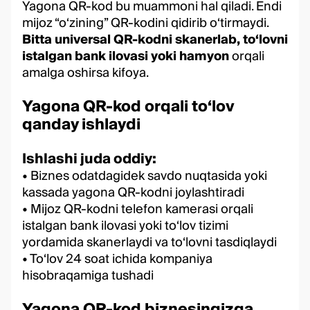
Yagona QR-kod bu muammoni hal qiladi. Endi
mijoz “o‘zining” QR-kodini qidirib o‘tirmaydi.
Bitta universal QR-kodni skanerlab, to‘lovni
istalgan bank ilovasi yoki hamyon
orqali
amalga oshirsa kifoya.
Yagona QR-kod orqali to‘lov
qanday ishlaydi
Ishlashi juda oddiy:
• Biznes odatdagidek savdo nuqtasida yoki
kassada yagona QR-kodni joylashtiradi
• Mijoz QR-kodni telefon kamerasi orqali
istalgan bank ilovasi yoki to‘lov tizimi
yordamida skanerlaydi va to‘lovni tasdiqlaydi
• To‘lov 24 soat ichida kompaniya
hisobraqamiga tushadi
Yagona QR-kod biznesingizga