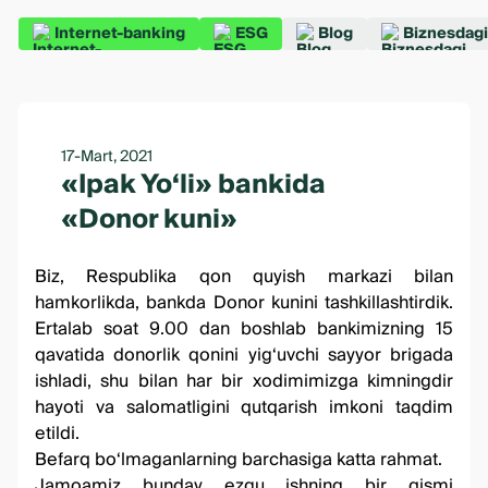
Internet-banking
ESG
Blog
Biznesdagi
17-Mart, 2021
«Ipak Yo‘li» bankida
«Donor kuni»
Biz, Respublika qon quyish markazi bilan
hamkorlikda, bankda Donor kunini tashkillashtirdik.
Ertalab soat 9.00 dan boshlab bankimizning 15
qavatida donorlik qonini yig‘uvchi sayyor brigada
ishladi, shu bilan har bir xodimimizga kimningdir
hayoti va salomatligini qutqarish imkoni taqdim
etildi.
Befarq bo‘lmaganlarning barchasiga katta rahmat.
Jamoamiz bunday ezgu ishning bir qismi