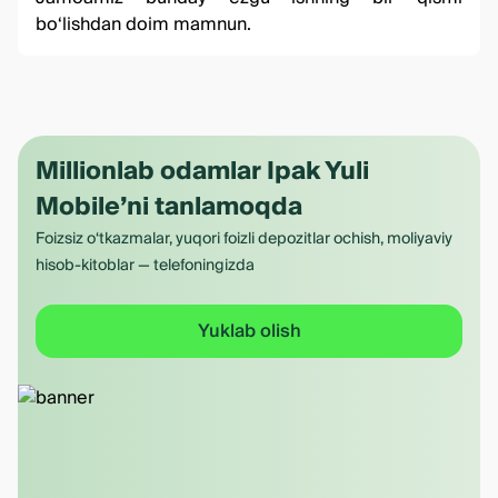
bo‘lishdan doim mamnun.
Millionlab odamlar Ipak Yuli
Mobile’ni tanlamoqda
Foizsiz o‘tkazmalar, yuqori foizli depozitlar ochish, moliyaviy
hisob-kitoblar — telefoningizda
Yuklab olish