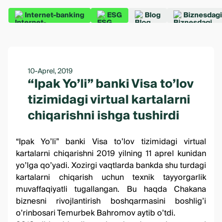
Internet-banking
ESG
Blog
Biznesdagi
10-Aprel, 2019
“Ipak Yo’li” banki Visa to’lov
tizimidagi virtual kartalarni
chiqarishni ishga tushirdi
“Ipak Yo’li” banki Visa to’lov tizimidagi virtual
kartalarni chiqarishni 2019 yilning 11 aprel kunidan
yo’lga qo’yadi. Xozirgi vaqtlarda bankda shu turdagi
kartalarni chiqarish uchun texnik tayyorgarlik
muvaffaqiyatli tugallangan. Bu haqda Chakana
biznesni rivojlantirish boshqarmasini boshlig’i
o’rinbosari Temurbek Bahromov aytib o’tdi.