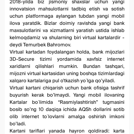
2018-yilda biz jismoniy shaxslar uchun yangi
innovatsion mahsulotlarni tadbiq etish va sotish
uchun platformaga aylangan tubdan yangi mobil
ilova yaratdik. Bizlar doimiy ravishda yangi bank
maxsulotlarini va xizmatlarni yaratish ustida ishlab
kelmoqdamiz va shularning biri virtual kartalardir -
deydi Temurbek Bahromov.
Virtual kartadan foydalangan holda, bank mijozlari
3D-Secure tizimi yordamida xavfsiz internet
xaridlarni qilishlari mumkin. Bundan tashqari,
mijozni virtual kartasidan uning boshqa tizimlardagi
xalqaro kartalariga pul o'tkazish yo`lga qo’yiladi.
Virtual kartani chiqarish uchun bank ofisiga tashrif
buyurish kerak bo’lmaydi. Yangi mobil ilovaning
Kartalar bo`limida “Rasmiylashtirish” tugmasini
bosib so’ng 10 daqiqa ichida AQSh dollarini sotib
olib internet to`lovlarni amalga oshirish imkoni
bo’ladi.
Kartani tariflari yanada hayron qoldiradi: karta