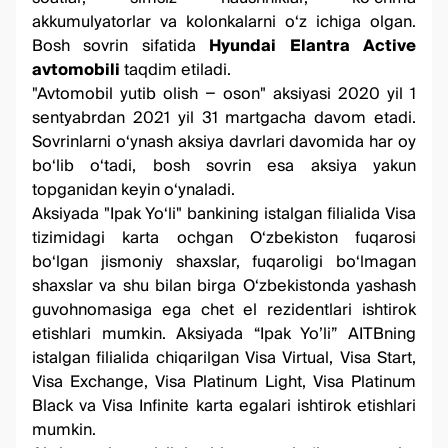
akkumulyatorlar va kolonkalarni o‘z ichiga olgan.
Bosh sovrin sifatida
Hyundai Elantra Active
avtomobili
taqdim etiladi.
"Avtomobil yutib olish − oson" aksiyasi 2020 yil 1
sentyabrdan 2021 yil 31 martgacha davom etadi.
Sovrinlarni o‘ynash aksiya davrlari davomida har oy
bo‘lib o‘tadi, bosh sovrin esa aksiya yakun
topganidan keyin o‘ynaladi.
Aksiyada "Ipak Yo‘li" bankining istalgan filialida Visa
tizimidagi karta ochgan O‘zbekiston fuqarosi
bo‘lgan jismoniy shaxslar, fuqaroligi bo‘lmagan
shaxslar va shu bilan birga O‘zbekistonda yashash
guvohnomasiga ega chet el rezidentlari ishtirok
etishlari mumkin. Aksiyada “Ipak Yo’li” AITBning
istalgan filialida chiqarilgan Visa Virtual, Visa Start,
Visa Exchange, Visa Platinum Light, Visa Platinum
Black va Visa Infinite karta egalari ishtirok etishlari
mumkin.