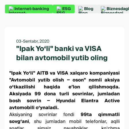
Internet-banking
ESG
Blog
Biznesdagi
03-Sentabr, 2020
"Ipak Yo‘li" banki va VISA
bilan avtomobil yutib oling
"Ipak Yo‘li" AITB va VISA xalqaro kompaniyasi
"Avtomobil yutib olish − oson" nomli aksiya
o‘tkazilishi haqida e’lon qilishmoqda.
Aksiyada 99 dona turli sovrinlar, jumladan
bosh sovrin − Hyundai Elantra Active
avtomobili o‘ynaladi.
Aksiyaning sovrinlar fondi
99ta qimmatli
sovg‘ani
, shu jumladan mobil telefonlar, aqlli
soatlar, simsiz naushniklar, ko‘chma