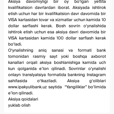
Aksiya davomiyligi bir oy bo‘lgan yettita
kvalifikatsion davrlardan iborat. Aksiyada ishtirok
etish uchun har bir kvalifikatsion davr davomida bir
VISA kartasidan tovar va xizmatlar uchun kamida 10
dollar sarflashi kerak. Bosh sovrin o‘ynalishida
ishtirok etish uchun esa aksiya davri davomida bir
VISA kartasidan kamida 100 dollar sarflash kerak
bo‘ladi.
O‘ynalishning aniq sanasi va formati bank
tomonidan rasmiy sayt yoki boshqa axborot
kanallari orqali aksiya boshlanishiga kamida uch
kun qolganida e’lon qilinadi. Sovrinlar o‘ynalishi
onlayn translyatsiya formatida bankning Instagram
sahifasida o‘tkaziladi. Aksiya g‘oliblari
www.ipakyulibank.uz
saytida “Yangiliklar” bo’limida
e’lon qilinadi.
Aksiya qoidalari
yuklab olish