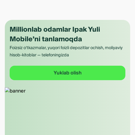
Millionlab odamlar Ipak Yuli
Mobile’ni tanlamoqda
Foizsiz o‘tkazmalar, yuqori foizli depozitlar ochish, moliyaviy
hisob-kitoblar — telefoningizda
Yuklab olish