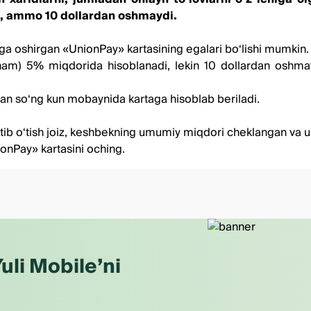
adi, ammo 10 dollardan oshmaydi.
alga oshirgan «UnionPay» kartasining egalari bo‘lishi mumkin.
r ham) 5% miqdorida hisoblanadi, lekin 10 dollardan oshma
dan so‘ng kun mobaynida kartaga hisoblab beriladi.
tib o‘tish joiz, keshbekning umumiy miqdori cheklangan va u
ionPay» kartasini oching.
uli Mobile’ni