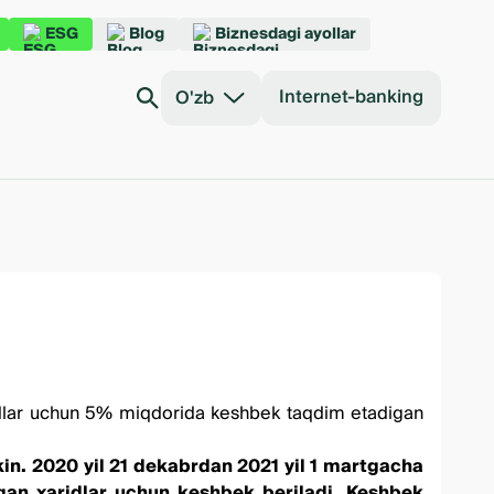
ESG
Blog
Biznesdagi ayollar
Internet-banking
O'zb
aridlar uchun 5% miqdorida keshbek taqdim etadigan
kin. 2020 yil 21 dekabrdan 2021 yil 1 martgacha
lgan xaridlar uchun keshbek beriladi. Keshbek