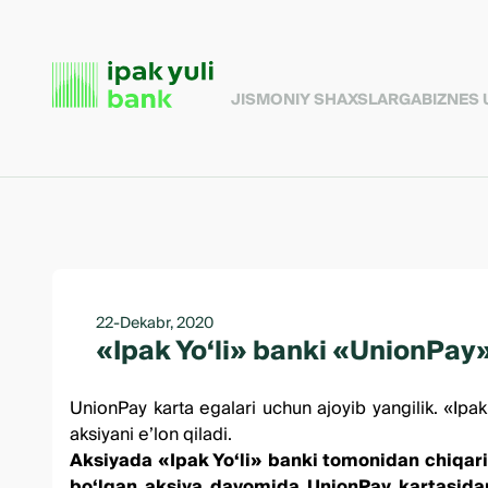
JISMONIY SHAXSLARGA
BIZNES
22-Dekabr, 2020
«Ipak Yo‘li» banki «UnionPay»
UnionPay karta egalari
uchun ajoyib yangilik. «Ipa
aksiyani e’lon qiladi.
Aksiyada «Ipak Yo‘li» banki tomonidan chiqaril
bo‘lgan aksiya davomida UnionPay kartasidan 