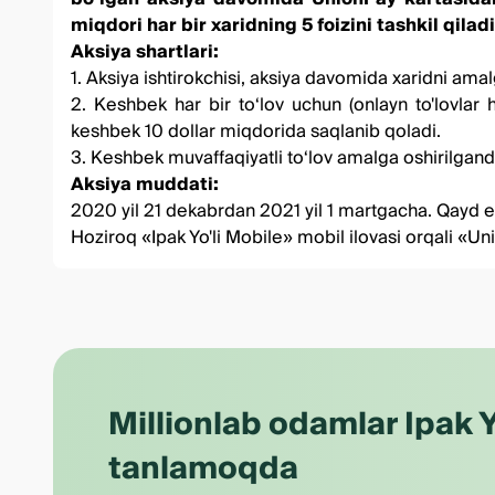
miqdori har bir xaridning 5 foizini tashkil qil
Aksiya shartlari:
1. Aksiya ishtirokchisi, aksiya davomida xaridni am
2. Keshbek har bir to‘lov uchun (onlayn to'lovla
keshbek 10 dollar miqdorida saqlanib qoladi.
3. Keshbek muvaffaqiyatli to‘lov amalga oshirilgan
Aksiya muddati:
2020 yil 21 dekabrdan 2021 yil 1 martgacha. Qayd e
Hoziroq
«Ipak Yo'li Mobile»
mobil ilovasi orqali «Un
Millionlab odamlar Ipak Y
tanlamoqda