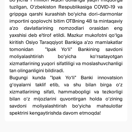
bo‘yicha 1 million AQSh dollariga yaqin miqdorga
tuzilgan, O‘zbekiston Respublikasiga COVID-19 va
grippga qarshi kurashish bo‘yicha dori-darmonlar
importini qoplovchi bitim OTBning 48 ta mintaqaviy
a'zo davlatlarining nomzodlari orasidan eng
yaxshisi deb e'tirof etildi. Mazkur mukofotni qo‘lga
kiritish Osiyo Taraqqiyot Bankiga a'zo mamlakatlar
tomonidan "Ipak Yo‘li" Bankining savdoni
moliyalashtirish bo‘yicha ko‘rsatayotgan
xizmatlarining yuqori sifatliligi va moslashuvchanligi
tan olinganligini bildiradi.
Bugungi kunda "Ipak Yo‘li" Banki innovatsion
g‘oyalarni taklif etib, va shu bilan birga o‘z
xizmatlarining sifati, hammabopligi va tezkorligi
bilan o‘z mijozlarini quvontirgan holda o‘zining
savdoni moliyalashtirish bo‘yicha mahsulotlar
spektrini kengaytirishda davom etmoqda!