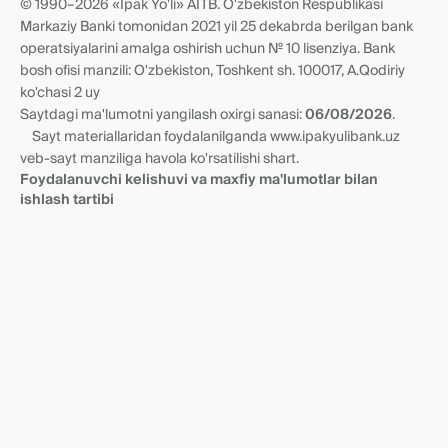
© 1990–2026 «Ipak Yo'li» AITB. O'zbekiston Respublikasi
Yangiliklar
Vakillik munosabatlari
Markaziy Banki tomonidan 2021 yil 25 dekabrda berilgan bank
Rekvizitlar va filiallar
operatsiyalarini amalga oshirish uchun № 10 lisenziya. Bank
bosh ofisi manzili: O'zbekiston, Toshkent sh. 100017, A.Qodiriy
ko'chasi 2 uy
Saytdagi ma'lumotni yangilash oxirgi sanasi:
06/08/2026
.
Sayt materiallaridan foydalanilganda www.ipakyulibank.uz
veb-sayt manziliga havola ko'rsatilishi shart.
Foydalanuvchi kelishuvi va maxfiy ma'lumotlar bilan
ishlash tartibi