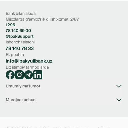
Bank bilan aloqa
Mijozlarga g‘amxo‘rlik qilish xizmati 24/7
1296
78 140 69 00
@IpakSupport
Ishonch telefoni
78 140 78 33
El. pochta
info@ipakyulibank.uz
Biz ijtimoiy tarmoqlarda
Umumiy ma’lumot
Bank haqida
Murojaat uchun
Bo‘sh ish o‘rinlari
Filiallar
Bank bilan aloqa
Tariflar
📥 Boshqaruv Raisining virtual qabulxonasi
Hujjatlar
Korrupsiyaga qarshi kurashish virtual qabulxonasi
Norezident anketasi
Tranzit hisobraqamlari