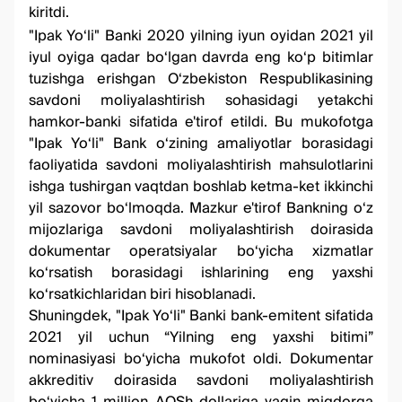
kiritdi.
"Ipak Yo‘li" Banki 2020 yilning iyun oyidan 2021 yil
iyul oyiga qadar bo‘lgan davrda eng ko‘p bitimlar
tuzishga erishgan O‘zbekiston Respublikasining
savdoni moliyalashtirish sohasidagi yetakchi
hamkor-banki sifatida e'tirof etildi. Bu mukofotga
"Ipak Yo‘li" Bank o‘zining amaliyotlar borasidagi
faoliyatida savdoni moliyalashtirish mahsulotlarini
ishga tushirgan vaqtdan boshlab ketma-ket ikkinchi
yil sazovor bo‘lmoqda. Mazkur e'tirof Bankning o‘z
mijozlariga savdoni moliyalashtirish doirasida
dokumentar operatsiyalar bo‘yicha xizmatlar
ko‘rsatish borasidagi ishlarining eng yaxshi
ko‘rsatkichlaridan biri hisoblanadi.
Shuningdek, "Ipak Yo‘li" Banki bank-emitent sifatida
2021 yil uchun “Yilning eng yaxshi bitimi”
nominasiyasi bo‘yicha mukofot oldi. Dokumentar
akkreditiv doirasida savdoni moliyalashtirish