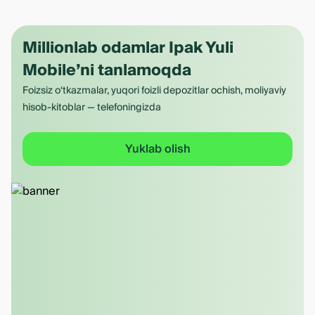
Millionlab odamlar Ipak Yuli
Mobile’ni tanlamoqda
Foizsiz o‘tkazmalar, yuqori foizli depozitlar ochish, moliyaviy
hisob-kitoblar — telefoningizda
Yuklab olish