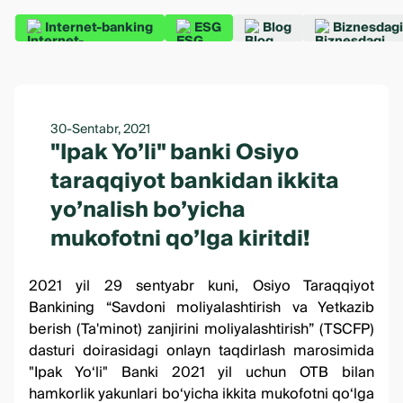
Internet-banking
ESG
Blog
Biznesdagi
30-Sentabr, 2021
"Ipak Yoʼli" banki Osiyo
taraqqiyot bankidan ikkita
yoʼnalish boʼyicha
mukofotni qoʼlga kiritdi!
2021 yil 29 sentyabr kuni, Osiyo Taraqqiyot
Bankining “Savdoni moliyalashtirish va Yetkazib
berish (Ta'minot) zanjirini moliyalashtirish” (TSCFP)
dasturi doirasidagi onlayn taqdirlash marosimida
"Ipak Yo‘li" Banki 2021 yil uchun OTB bilan
hamkorlik yakunlari bo‘yicha ikkita mukofotni qo‘lga