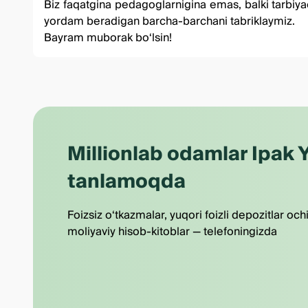
Biz faqatgina pedagoglarnigina emas, balki tarbiyach
yordam beradigan barcha-barchani tabriklaymiz.
Bayram muborak bo‘lsin!
Millionlab odamlar Ipak Y
tanlamoqda
Foizsiz o‘tkazmalar, yuqori foizli depozitlar och
moliyaviy hisob-kitoblar — telefoningizda