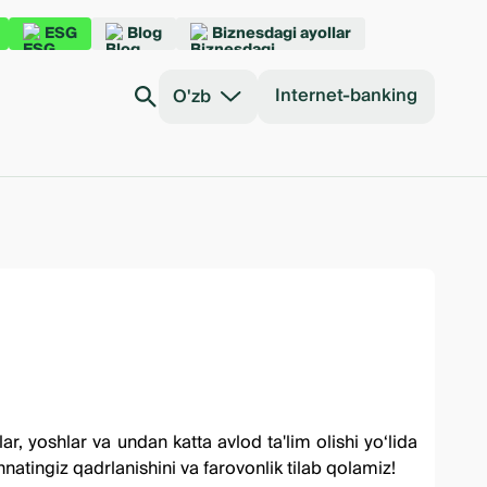
ESG
Blog
Biznesdagi ayollar
Internet-banking
O'zb
r, yoshlar va undan katta avlod ta'lim olishi yo‘lida
atingiz qadrlanishini va farovonlik tilab qolamiz!