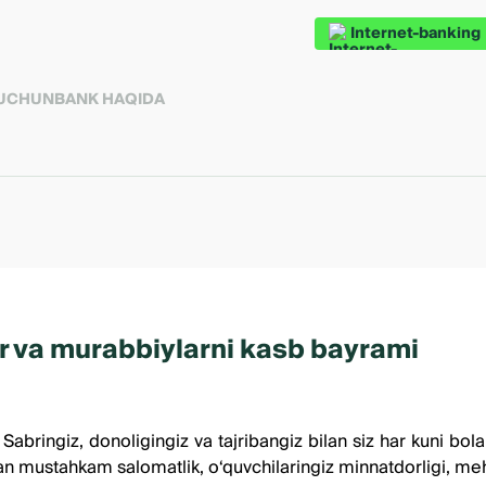
Internet-banking
 UCHUN
BANK HAQIDA
lar va murabbiylarni kasb bayrami
bringiz, donoligingiz va tajribangiz bilan siz har kuni bolala
an mustahkam salomatlik, o‘quvchilaringiz minnatdorligi, mehn