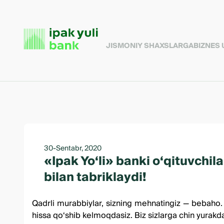
JISMONIY SHAXSLARGA
BIZNES
30-Sentabr, 2020
«Ipak Yo‘li» banki o‘qituvchi
bilan tabriklaydi!
Qadrli murabbiylar, sizning mehnatingiz — bebaho. Sa
hissa qo‘shib kelmoqdasiz. Biz sizlarga chin yurakd