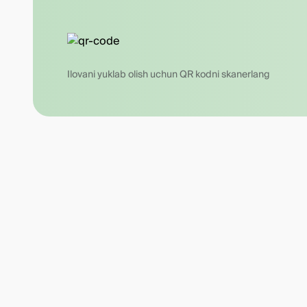
Ilovani yuklab olish uchun QR kodni skanerlang