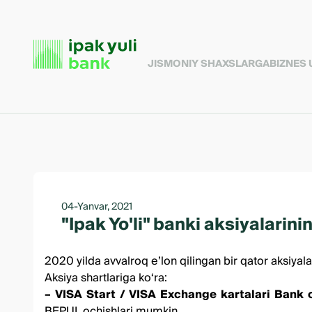
JISMONIY SHAXSLARGA
BIZNES
04-Yanvar, 2021
"Ipak Yo'li" banki aksiyalarin
2020 yilda avvalroq eʼlon qilingan bir qator aksiyala
Aksiya shartlariga koʻra:
–
VISA Start
/
VISA Exchange
kartalari Bank o
BEPUL ochishlari mumkin.