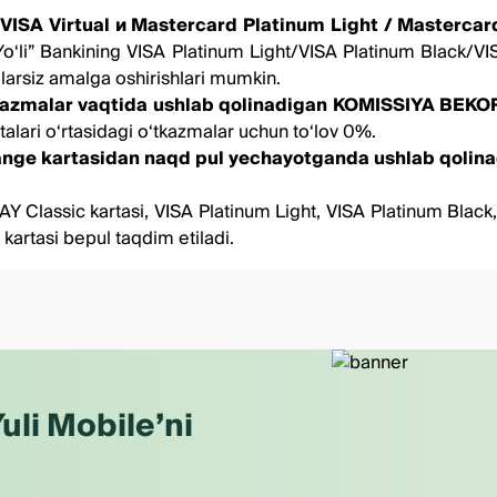
VISA Virtual
и
Mastercard Platinum Light
/
Mastercar
Yoʻli” Bankining VISA Platinum Light/VISA Platinum Black/VI
alarsiz amalga oshirishlari mumkin.
tkazmalar vaqtida ushlab qolinadigan KOMISSIYA BEKO
alari oʻrtasidagi oʻtkazmalar uchun toʻlov 0%.
hange kartasidan naqd pul yechayotganda ushlab qoli
Y Classic kartasi, VISA Platinum Light, VISA Platinum Black
artasi bepul taqdim etiladi.
uli Mobile’ni