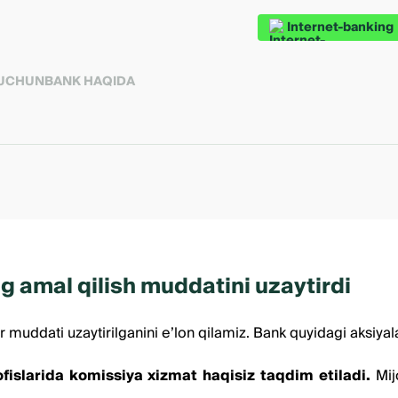
Internet-banking
 UCHUN
BANK HAQIDA
ing amal qilish muddatini uzaytirdi
r muddati uzaytirilganini eʼlon qilamiz. Bank quyidagi aksiya
fislarida komissiya xizmat haqisiz taqdim etiladi.
Mij