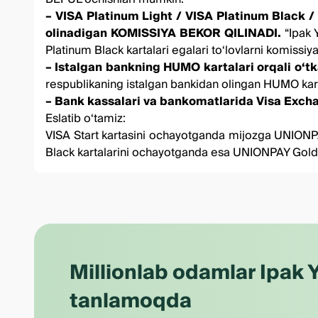
–
VISA Platinum Light
/
VISA Platinum Black
/
olinadigan KOMISSIYA BEKOR QILINADI.
“Ipak 
Platinum Black kartalari egalari toʻlovlarni komissiy
– Istalgan bankning HUMO kartalari orqali oʻ
respublikaning istalgan bankidan olingan HUMO kart
– Bank kassalari va bankomatlarida Visa Exc
Eslatib oʻtamiz:
VISA Start kartasini ochayotganda mijozga UNIONPA
Black kartalarini ochayotganda esa UNIONPAY Gold k
Millionlab odamlar Ipak Y
tanlamoqda