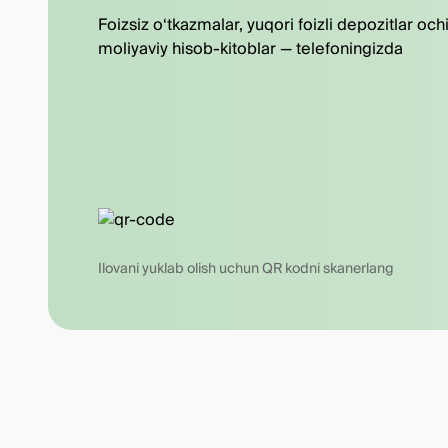
Foizsiz o‘tkazmalar, yuqori foizli depozitlar och
moliyaviy hisob-kitoblar — telefoningizda
Ilovani yuklab olish uchun QR kodni skanerlang